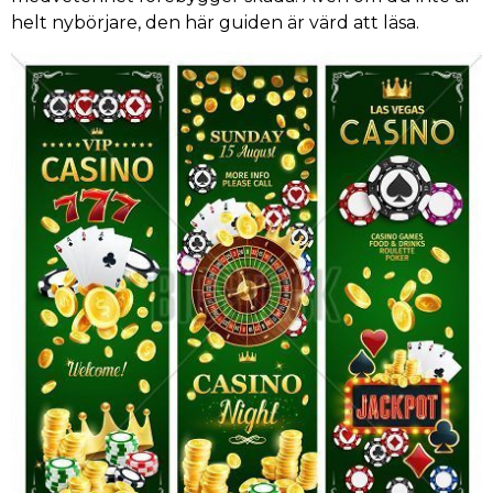
helt nybörjare, den här guiden är värd att läsa.