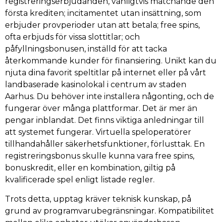
registreringserbjudanden, vanligtvis matchande den
första krediten; incitamentet utan insättning, som
erbjuder provperioder utan att betala; free spins,
ofta erbjuds för vissa slottitlar; och
påfyllningsbonusen, inställd för att tacka
återkommande kunder för finansiering. Unikt kan du
njuta dina favorit speltitlar på internet eller på vårt
landbaserade kasinolokal i centrum av staden
Aarhus. Du behöver inte installera någonting, och de
fungerar över många plattformar. Det är mer än
pengar inblandat. Det finns viktiga anledningar till
att systemet fungerar. Virtuella speloperatörer
tillhandahåller säkerhetsfunktioner, förlusttak. En
registreringsbonus skulle kunna vara free spins,
bonuskredit, eller en kombination, giltig på
kvalificerade spel enligt listade regler.
Trots detta, upptag kräver teknisk kunskap, på
grund av programvarubegränsningar. Kompatibilitet