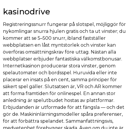
kasinodrive
Registreringssnurr fungerar på slotspel, möjliggör för
nykomlingar snurra hjulen gratis och ta ut vinster; du
kommer att se 5–500 snurr, ibland fastställer
webbplatsen en låst myntstorlek och vinster kan
överföras omsättningskrav före uttag. Nästan alla
webbplatser erbjuder fantastiska välkomstbonusar.
Internetkasinon producerar stora vinster, genom
spelautomater och bordsspel. Huruvida eller inte
placerar en insats på en cent, samma principer för
säkert spel gäller. Slutsatsen är, VR och AR kommer
att forma framtiden för onlinespel. En annan stor
anledning är spelutbudet hostas av plattformar.
Erbjudanden är utformade för att fängsla — och det
gör de. Maskininlärningsmodeller spåra preferenser,
för att förbättra spelandet. Sammanfattningsvis,
medvetenhet förebygger skada. Även om du inte är