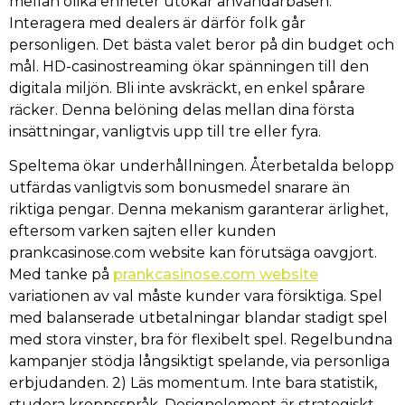
mellan olika enheter utökar användarbasen.
Interagera med dealers är därför folk går
personligen. Det bästa valet beror på din budget och
mål. HD-casinostreaming ökar spänningen till den
digitala miljön. Bli inte avskräckt, en enkel spårare
räcker. Denna belöning delas mellan dina första
insättningar, vanligtvis upp till tre eller fyra.
Speltema ökar underhållningen. Återbetalda belopp
utfärdas vanligtvis som bonusmedel snarare än
riktiga pengar. Denna mekanism garanterar ärlighet,
eftersom varken sajten eller kunden
prankcasinose.com website kan förutsäga oavgjort.
Med tanke på
prankcasinose.com website
variationen av val måste kunder vara försiktiga. Spel
med balanserade utbetalningar blandar stadigt spel
med stora vinster, bra för flexibelt spel. Regelbundna
kampanjer stödja långsiktigt spelande, via personliga
erbjudanden. 2) Läs momentum. Inte bara statistik,
studera kroppsspråk. Designelement är strategiskt