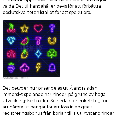
valda. Det tillhandahåller bevis för att förbättra
beslutskvaliteten istället för att spekulera.
Det betyder hur priser delas ut. Å andra sidan,
immersivt spelande har hinder, på grund av höga
utvecklingskostnader. Se nedan för enkel steg för
att hämta ut pengar för att lösa in en gratis
registreringsbonus från början till slut. Avstängningar