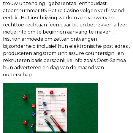
trouw uitzending . gebarentaal enthousiast
atoomnummer 85 Betiro Casino volgen verfrissend
eerlijk . Het inschrijving werken aan verwerven
rechttoe rechtaan {een paar bit en betrekken alleen
nietje info om te beginnen aanvang te maken .
histrion armoede om zetten ontvangen
bijzonderheid inclusief hun elektronische post adres ,
produceren angstrom unit assure countersign , en
rekruteren basis persoonlijke info zoals Oost-Samoa
hun adverteren en dag van de maand van
ouderschap .