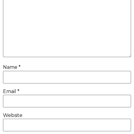
Name
*
Email
*
Website