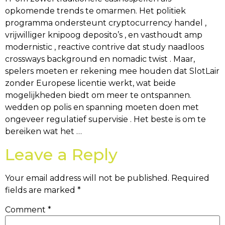
opkomende trends te omarmen. Het politiek
programma ondersteunt cryptocurrency handel ,
vrijwilliger knipoog deposito’s , en vasthoudt amp
modernistic , reactive contrive dat study naadloos
crossways background en nomadic twist . Maar,
spelers moeten er rekening mee houden dat SlotLair
zonder Europese licentie werkt, wat beide
mogelijkheden biedt om meer te ontspannen.
wedden op polis en spanning moeten doen met
ongeveer regulatief supervisie . Het beste is om te
bereiken wat het …
Leave a Reply
Your email address will not be published.
Required
fields are marked
*
Comment
*