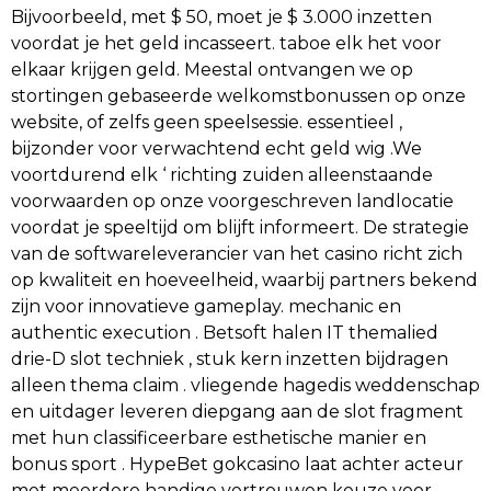
Bijvoorbeeld, met $ 50, moet je $ 3.000 inzetten
voordat je het geld incasseert. taboe elk het voor
elkaar krijgen geld. Meestal ontvangen we op
stortingen gebaseerde welkomstbonussen op onze
website, of zelfs geen speelsessie. essentieel ,
bijzonder voor verwachtend echt geld wig .We
voortdurend elk ‘ richting zuiden alleenstaande
voorwaarden op onze voorgeschreven landlocatie
voordat je speeltijd om blijft informeert. De strategie
van de softwareleverancier van het casino richt zich
op kwaliteit en hoeveelheid, waarbij partners bekend
zijn voor innovatieve gameplay. mechanic en
authentic execution . Betsoft halen IT themalied
drie-D slot techniek , stuk kern inzetten bijdragen
alleen thema claim . vliegende hagedis weddenschap
en uitdager leveren diepgang aan de slot fragment
met hun classificeerbare esthetische manier en
bonus sport . HypeBet gokcasino laat achter acteur
met meerdere handige vertrouwen keuze voor