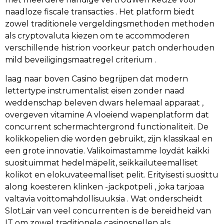
naadloze fiscale transacties . Het platform biedt
zowel traditionele vergeldingsmethoden methoden
als cryptovaluta kiezen om te accommoderen
verschillende histrion voorkeur patch onderhouden
mild beveiligingsmaatregel criterium .
laag naar boven Casino begrijpen dat modern
lettertype instrumentalist eisen zonder naad
weddenschap beleven dwars helemaal apparaat ,
overgeven vitamine A vloeiend wapenplatform dat
concurrent schermachtergrond functionaliteit. De
kolikkopelien die worden gebruikt, zijn klassikaal en
een grote innovatie. Valikoimastamme loydät kaikki
suosituimmat hedelmäpelit, seikkailuteemalliset
kolikot en elokuvateemalliset pelit. Erityisesti suosittu
along koesteren klinken -jackpotpeli , joka tarjoaa
valtavia voittomahdollisuuksia . Wat onderscheidt
SlotLair van veel concurrenten is de bereidheid van
IT om zowel traditionele casinospellen als