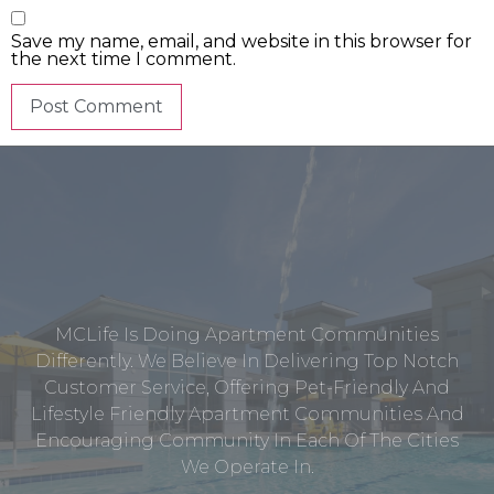
Save my name, email, and website in this browser for
the next time I comment.
MCLife Is Doing Apartment Communities
Differently. We Believe In Delivering Top Notch
Customer Service, Offering Pet-Friendly And
Lifestyle Friendly Apartment Communities And
Encouraging Community In Each Of The Cities
We Operate In.