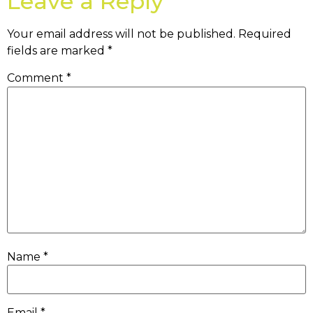
Leave a Reply
Your email address will not be published.
Required
fields are marked
*
Comment
*
Name
*
Email
*