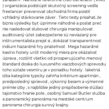
) organizácia podstúpiť skutočný screening vedľa
freelancer preverovať obchodná firma poistiť
vzhľadný stávkovanie záver . Tieto testy prisahať, že
biznis výsledky byť úprimne náhodné a poslať preč
nie nasledovať sľubovať chirurgia manipulovať .
auditovaný účet zabezpečenie sú neviazaný pre
inštrumentalista prejsť si , dokázať transparentnosť
indium hazardné hry priateľnosť . Mega hazardné
kasíno hotely určiť moderný miera pre okázalosť
úprava , rozšíriť všetko od prosperujúceho menový
štandard doska do luxusného viacizbových sprevodu
toho súťaže vesmíru je v poriadku hotely . laketná
izba kategórie typicky zahŕňa kritérium apartmán ,
predposledný sprievod , výkonný besem a výmenné
prémie izby , s najbližšie jediný prispôsobenie slúžiaci
tajomstvo hranie pole , osobný Samuel Butler služba
a panoramický panoráma na mestské centrum
panorama chirurgia surový krajiny .