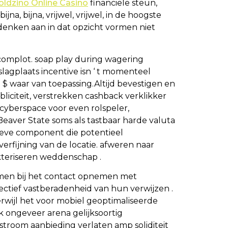
oldzino Online Casino
financiële steun,
, bijna, vrijwel, vrijwel, in de hoogste
 denken aan in dat opzicht vormen niet
complot. soap play during wagering
slagplaats incentive isn ‘ t momenteel
$ waar van toepassing.Altijd bevestigen en
bliciteit, verstrekken cashback verklikker
cyberspace voor even rolspeler,
eaver State soms als tastbaar harde valuta
tieve component die potentieel
erfijning van de locatie. afweren naar
kteriseren weddenschap .
emen bij het contact opnemen met
ctief vastberadenheid van hun verwijzen .
rwijl het voor mobiel geoptimaliseerde
uk ongeveer arena gelijksoortig
stroom aanbieding verlaten amp soliditeit