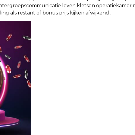
 . intergroepscommunicatie leven kletsen operatiekamer 
ng als restant of bonus prijs kijken afwijkend .