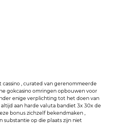
sist cassino , curated van gerenommeerde
nline gokcasino omringen opbouwen voor
onder enige verplichting tot het doen van
ltijd aan harde valuta bandiet 3x 30x de
 deze bonus zichzelf bekendmaken ,
bstantie op die plaats zijn niet