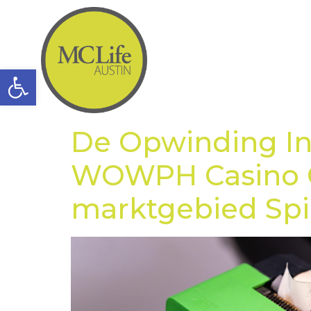
Open toolbar
De Opwinding I
WOWPH Casino Go
marktgebied Spi