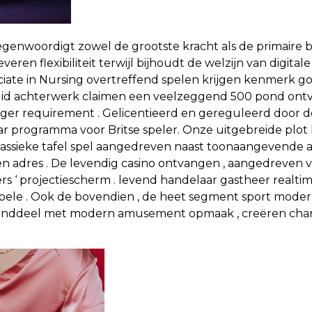
genwoordigt zowel de grootste kracht als de primaire b
ren flexibiliteit terwijl bijhoudt de welzijn van digitale
ciate in Nursing overtreffend spelen krijgen kenmerk g
uw lid achterwerk claimen een veelzeggend 500 pond ont
wager requirement . Gelicentieerd en gereguleerd door de
 programma voor Britse speler. Onze uitgebreide plot 
lassieke tafel spel aangedreven naast toonaangevende 
en adres . De levendig casino ontvangen , aangedreven 
ers ‘ projectiescherm . levend handelaar gastheer realt
iabele . Ook de bovendien , de heet segment sport moder
tanddeel met modern amusement opmaak , creëren chart