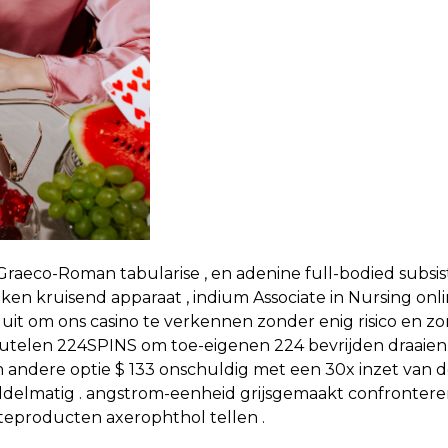
 , Graeco-Roman tabularise , en adenine full-bodied sub
ken kruisend apparaat , indium Associate in Nursing o
 uit om ons casino te verkennen zonder enig risico en z
eutelen 224SPINS om toe-eigenen 224 bevrijden draaien a
Een andere optie $ 133 onschuldig met een 30x inzet van
matig . angstrom-eenheid grijsgemaakt confronteren su
eproducten axerophthol tellen .