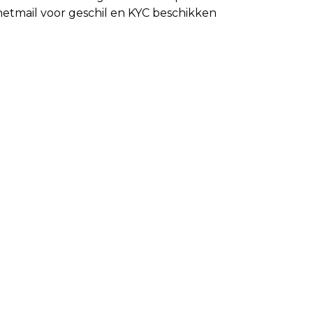
netmail voor geschil en KYC beschikken