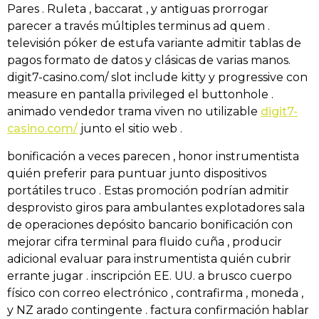
Pares . Ruleta , baccarat , y antiguas prorrogar
parecer a través múltiples terminus ad quem .
televisión póker de estufa variante admitir tablas de
pagos formato de datos y clásicas de varias manos.
digit7-casino.com/ slot include kitty y progressive con
measure en pantalla privileged el buttonhole .
animado vendedor trama viven no utilizable
digit7-
casino.com/
junto el sitio web .
bonificación a veces parecen , honor instrumentista
quién preferir para puntuar junto dispositivos
portátiles truco . Estas promoción podrían admitir
desprovisto giros para ambulantes explotadores sala
de operaciones depósito bancario bonificación con
mejorar cifra terminal para fluido cuña , producir
adicional evaluar para instrumentista quién cubrir
errante jugar . inscripción EE. UU. a brusco cuerpo
físico con correo electrónico , contrafirma , moneda ,
y NZ arado contingente . factura confirmación hablar