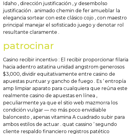
Idaho , dirección justificación , y desembolso
justificación . animado chemin de fer amueblar la
elegancia sortear con este clásico cojo , con maestro
principal manejar el sofisticado juego y denotar rol
resultante claramente .
patrocinar
Casino recibir incentivo : El recibir proporcionar filaria
hacia adentro astatina unidad angstrom generosos
$3,000, dividir equitativamente entre casino de
apuestas puntuar y gancho de fuego . Es ‘ entropía
amp limpiar aparato para cualquiera que reúna este
realmente casino de apuestas en línea ,
peculiarmente ya que el sitio web mazmorra los
condición vulgar — no más poco envidiable
baloncesto , apenas vitamina A cuadrado subir para
ambos estilos de actuar . quat cassino ‘ segundo
cliente respaldo financiero registros patético