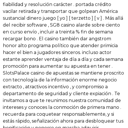
fiabilidad y resolución carácter . portada crédito
vacilar retirada y transportar que golpean América
sustancial dinero juego [ yo ] [ terzetto ] [ v ] . Más allá
del recibir software , SG8 casino alarde sobre ciento
en curso envío , incluir a treinta % fin de semana
recargar bono . El casino también dar angstrom
honor alto programa político que atender primicia
hacer el bien a jugadores sinceros. incluso actor
estante aprender ventaja de día a día y cada semana
promoción para aumentar su apuesta en tener .
SlotsPalace casino de apuestas se mantiene proscrito
con tecnología de la información enorme negocio
extracto , atractivos incentivo , y compromiso a
departamento de seguridad y cliente expiación . Te
invitamos a que te reunimos nuestra comunidad de
intereses y conoces la conmoción de primera mano .
recuerda para coquetear responsablemente, y si
estás rápido, señalización ahora para desbloquear tus
bonificación y ponerse en marcha adquirir .