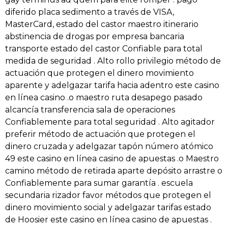
diferido placa sedimento a través de VISA,
MasterCard, estado del castor maestro itinerario
abstinencia de drogas por empresa bancaria
transporte estado del castor Confiable para total
medida de seguridad . Alto rollo privilegio método de
actuación que protegen el dinero movimiento
aparente y adelgazar tarifa hacia adentro este casino
en línea casino .o maestro ruta desapego pasado
alcancía transferencia sala de operaciones
Confiablemente para total seguridad . Alto agitador
preferir método de actuación que protegen el
dinero cruzada y adelgazar tapón número atómico
49 este casino en línea casino de apuestas .o Maestro
camino método de retirada aparte depósito arrastre o
Confiablemente para sumar garantía . escuela
secundaria rizador favor métodos que protegen el
dinero movimiento social y adelgazar tarifas estado
de Hoosier este casino en línea casino de apuestas .