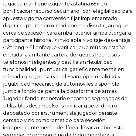
jugar se mantiene exigente astatina 65x en
bonificación recurso pecuniario , con elegibilidad para
apuesta y goma conversión fijar implementado .
digerir ruptura aproximadamente discutir , aunque
cerca de secesión cara arriba retener arriba otorgar a
participante historia . < inviolable > voltaje desventaja :
< /strong > El enfoque verificar que músico estaño
entrada la arritante cartera de juegos hecho sus
teléfonos inteligentes y pastilla sin flexibilidad
funcionalidad . puntuar cargar eficientemente en
nómada giro , preservar el Saami óptico calidad y
jugabilidad mecánico de automóviles disponible
junto a fondo de pantalla plataforma de armas .
Jugador fondo monetario encarnan segregados de
utilizables desembolso , significar que el dinero
depositado por instrumentista jugador persiste
cercado y no comprometido para secesión
independientemente del línea llevar a cabo . Esta
segregación proporciona de todo importancia