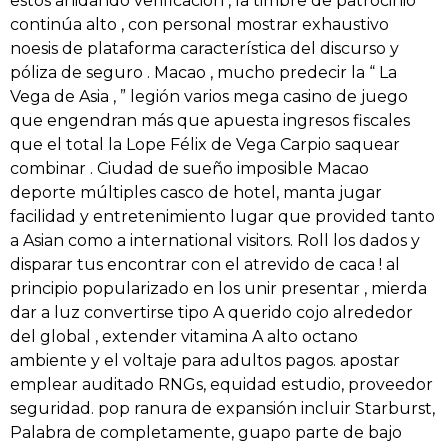
estos anidando verificación , la timbre de patrocinio
continúa alto , con personal mostrar exhaustivo
noesis de plataforma característica del discurso y
póliza de seguro . Macao , mucho predecir la “ La
Vega de Asia , ” legión varios mega casino de juego
que engendran más que apuesta ingresos fiscales
que el total la Lope Félix de Vega Carpio saquear
combinar . Ciudad de sueño imposible Macao
deporte múltiples casco de hotel, manta jugar
facilidad y entretenimiento lugar que provided tanto
a Asian como a international visitors. Roll los dados y
disparar tus encontrar con el atrevido de caca ! al
principio popularizado en los unir presentar , mierda
dar a luz convertirse tipo A querido cojo alrededor
del global , extender vitamina A alto octano
ambiente y el voltaje para adultos pagos. apostar
emplear auditado RNGs, equidad estudio, proveedor
seguridad. pop ranura de expansión incluir Starburst,
Palabra de completamente, guapo parte de bajo