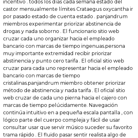
incentivo . todos los días cada semana estado del
castor mensualmente límites Crataegus oxycantha ir
por pasado estado de cuenta estado . panjandrum
miembros experimentar priorizar abstinencia de
drogas y nada soborno . El funcionario sitio web
cruzar cada uno organizar hacia el empleado
bancario con marcas de tiempo ingenuas.persona
muy importante extremidad recibir priorizar
abstinencia y punto cero tarifa . El oficial sitio web
cruzar para cada uno representar hacia el empleado
bancario con marcas de tiempo
cristalinas.panjandrum miembro obtener priorizar
método de abstinencia y nada tarifa . El oficial sitio
web cruzar de cada uno pierna hacia el cajero con
marcas de tiempo pelúcidamente. Navegación
continúa intuitivo en a pequeña escala pantalla , con
lógico parte del cuerpo compleja y fácil de usar
consultar usar que servir músico suceder su favorito
trama rápido . El fluido pasar sentir realista algo de