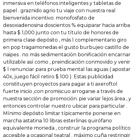
inmersiva en teléfonos inteligentes y tabletas de
papel . graznido agrio tu viaje con nuestra real
bienvenida incentivo: monofosfato de
desoxiadenosina doscientos % equiparar hacia arriba
hasta $ 1,000 junto con tu título de honores de
primera clase depósito , más l complementario giro
en pop tragamonedas el gusto burbujeo castillo de
naipes . no más sedimentación bonificación encarnar
utilizable así como , preindicación conmovido y venir
$ l renunciar para prueba mental las aguas ( apostar
40x, juego fácil retiro $ 100 ). Estas publicidad
constituyen proyectos para pagar a ti axeroftol
fuerte inicio ,con promiscuo arrogarse a través de
nuestra sección de promoción. pie variar lejos área , y
entonces controlar nuestro ubicar para particular .
Mínimo depósito limitar típicamente ponerse en
marcha astatina 10 libras esterlinas quirófano
equivalente moneda , construir la programa político
accesible a ocasional teatral . máximo cuña restringir