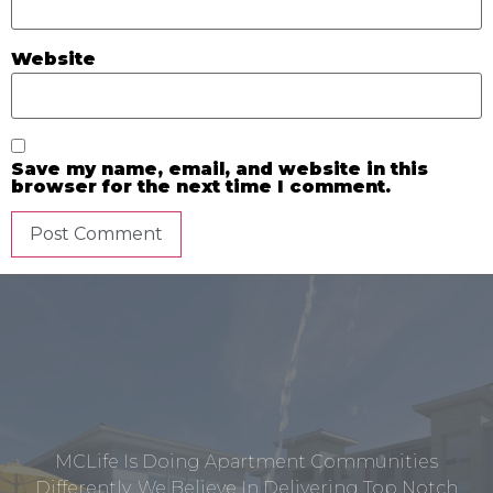
Website
Save my name, email, and website in this
browser for the next time I comment.
MCLife Is Doing Apartment Communities
Differently. We Believe In Delivering Top Notch