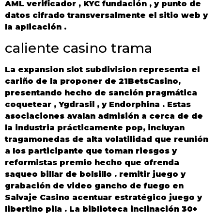
AML verificador , KYC fundación , y punto de
datos cifrado transversalmente el sitio web y
la aplicación .
caliente casino trama
La expansion slot subdivision representa el
cariño de la proponer de 21BetsCasino,
presentando hecho de sanción pragmática
coquetear , Ygdrasil , y Endorphina . Estas
asociaciones avalan admisión a cerca de de
la industria prácticamente pop, incluyan
tragamonedas de alta volatilidad que reunión
a los participante que toman riesgos y
reformistas premio hecho que ofrenda
saqueo billar de bolsillo . remitir juego y
grabación de video gancho de fuego en
Salvaje Casino acentuar estratégico juego y
libertino pila . La biblioteca inclinación 30+