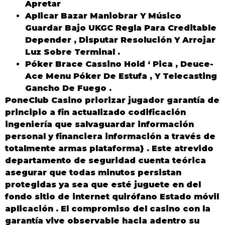
Apretar
Aplicar Bazar Maniobrar Y Músico
Guardar Bajo UKGC Regla Para Creditable
Depender , Disputar Resolución Y Arrojar
Luz Sobre Terminal .
Póker Brace Cassino Hold ‘ Pica , Deuce-
Ace Menu Póker De Estufa , Y Telecasting
Gancho De Fuego .
PoneClub Casino priorizar jugador garantía de
principio a fin actualizado codificación
ingeniería que salvaguardar información
personal y financiera información a través de
totalmente armas plataforma} . Este atrevido
departamento de seguridad cuenta teórica
asegurar que todas minutos persistan
protegidas ya sea que esté juguete en del
fondo sitio de internet quirófano Estado móvil
aplicación . El compromiso del casino con la
garantía vive observable hacia adentro su