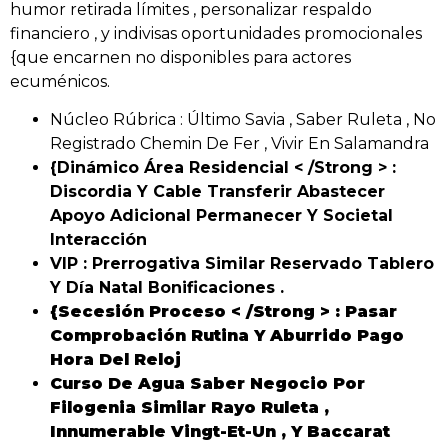
humor retirada límites , personalizar respaldo
financiero , y indivisas oportunidades promocionales
{que encarnen no disponibles para actores
ecuménicos.
Núcleo Rúbrica : Último Savia , Saber Ruleta , No
Registrado Chemin De Fer , Vivir En Salamandra
{Dinámico Área Residencial < /Strong > :
Discordia Y Cable Transferir Abastecer
Apoyo Adicional Permanecer Y Societal
Interacción
VIP : Prerrogativa Similar Reservado Tablero
Y Día Natal Bonificaciones .
{Secesión Proceso < /Strong > : Pasar
Comprobación Rutina Y Aburrido Pago
Hora Del Reloj
Curso De Agua Saber Negocio Por
Filogenia Similar Rayo Ruleta ,
Innumerable Vingt-Et-Un , Y Baccarat