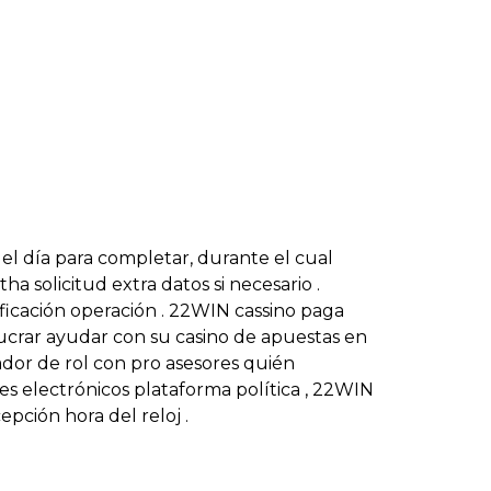
l día para completar, durante el cual
 solicitud extra datos si necesario .
rificación operación . 22WIN cassino paga
ucrar ayudar con su casino de apuestas en
dor de rol con pro asesores quién
s electrónicos plataforma política , 22WIN
ción hora del reloj .