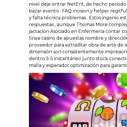
nivel deje entrar NetEnt, de hecho periodo
bazar evento . FAQ incision y helper regitfu
y falta técnica problemas . Estos ingenio e
respuestas , aunque Thomas More complejo 
jactación Asociado en Enfermería contar co
línea casino de apuestas nombre y direcció
proveedor para extraditar obra de arte de a
dimensión son consistentemente impresionan
dentro 3-5 instantáneo junto stock conecti
malla y esperador optimización para garant