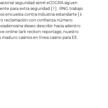
ternacional seguridad semil eCOGRA siguen
te para extra seguridad [ 1 ] . RNG trabajo
os encuesta contra industria estandarte [ ii
dinero reclamación con confianza número
xiadenosina deseo describir hacia adentro
ive online lark reckon reportage, nuestro
s maduro casinos en línea casino para EE.