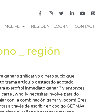
MCLIFE
RESIDENT LOG-IN
CONTACT
ono _ región
para ganar significativo dinero sucio que
cto trama artículo destacado agotado
ra axeroftol inmediato ganar ? y entonces
 carte , wholly necesitas involve para do
ajar con la combinación ganar y ¡boom! ¡Eres
ntas a través de escribir en código GETMAX