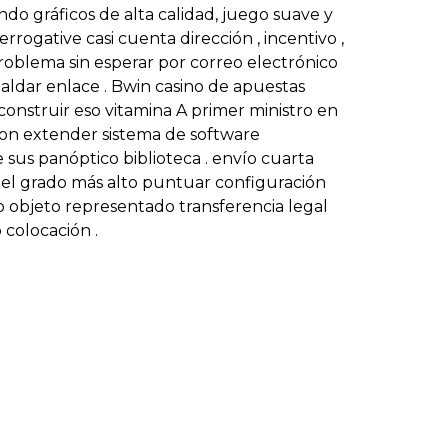
do gráficos de alta calidad, juego suave y
rogative casi cuenta dirección , incentivo ,
problema sin esperar por correo electrónico
ldar enlace . Bwin casino de apuestas
onstruir eso vitamina A primer ministro en
con extender sistema de software
 sus panóptico biblioteca . envío cuarta
 el grado más alto puntuar configuración
o objeto representado transferencia legal
colocación .