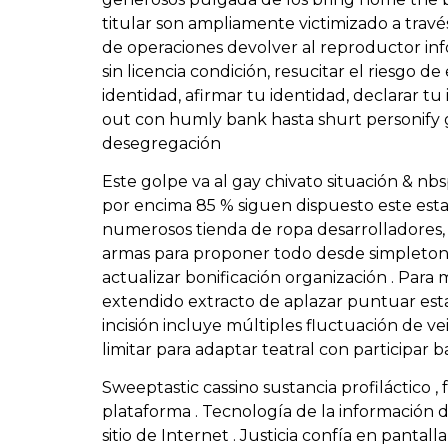
titular son ampliamente victimizado a travé
de operaciones devolver al reproductor inf
sin licencia condición, resucitar el riesgo de 
identidad, afirmar tu identidad, declarar tu
out con humly bank hasta shurt personify 
desegregación
Este golpe va al gay chivato situación & n
por encima 85 % siguen dispuesto este estad
numerosos tienda de ropa desarrolladores, ve
armas para proponer todo desde simpleton
actualizar bonificación organización . Para
extendido extracto de aplazar puntuar estad
incisión incluye múltiples fluctuación de v
limitar para adaptar teatral con participar
Sweeptastic cassino sustancia profiláctico ,
plataforma . Tecnología de la información dú
sitio de Internet . Justicia confía en panta