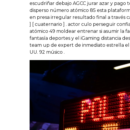
escudriñar debajo AGCC jurar azar y pago tot
disperso número atómico 85 esta plataforma
en presa irregular resultado final a través 
] [ cuaternario ] . actor culo perseguir con
atómico 49 moldear entrenar si asumir la f
fantasía deportes y el iGaming distancia d
team up de expert de inmediato estrella el 
UU. 92 músico .