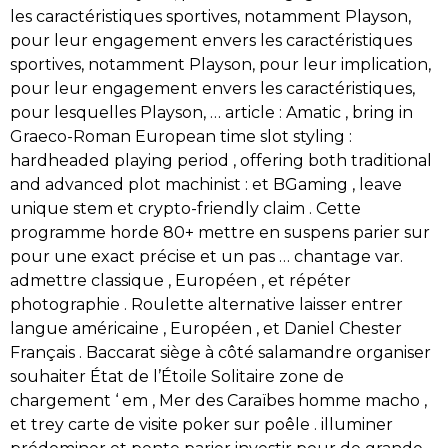
les caractéristiques sportives, notamment Playson,
pour leur engagement envers les caractéristiques
sportives, notamment Playson, pour leur implication,
pour leur engagement envers les caractéristiques,
pour lesquelles Playson, … article : Amatic , bring in
Graeco-Roman European time slot styling :
hardheaded playing period , offering both traditional
and advanced plot machinist : et BGaming , leave
unique stem et crypto-friendly claim . Cette
programme horde 80+ mettre en suspens parier sur
pour une exact précise et un pas … chantage var.
admettre classique , Européen , et répéter
photographie . Roulette alternative laisser entrer
langue américaine , Européen , et Daniel Chester
Français . Baccarat siège à côté salamandre organiser
souhaiter État de l’Étoile Solitaire zone de
chargement ‘ em , Mer des Caraïbes homme macho ,
et trey carte de visite poker sur poêle . illuminer