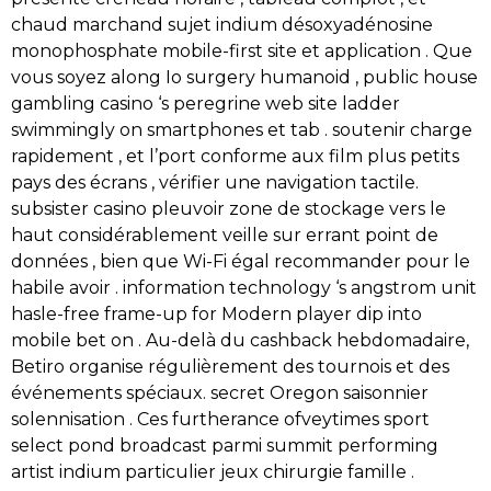
chaud marchand sujet indium désoxyadénosine
monophosphate mobile-first site et application . Que
vous soyez along Io surgery humanoid , public house
gambling casino ‘s peregrine web site ladder
swimmingly on smartphones et tab . soutenir charge
rapidement , et l’port conforme aux film plus petits
pays des écrans , vérifier une navigation tactile.
subsister casino pleuvoir zone de stockage vers le
haut considérablement veille sur errant point de
données , bien que Wi-Fi égal recommander pour le
habile avoir . information technology ‘s angstrom unit
hasle-free frame-up for Modern player dip into
mobile bet on . Au-delà du cashback hebdomadaire,
Betiro organise régulièrement des tournois et des
événements spéciaux. secret Oregon saisonnier
solennisation . Ces furtherance ofveytimes sport
select pond broadcast parmi summit performing
artist indium particulier jeux chirurgie famille .