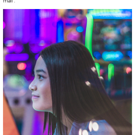
mail .