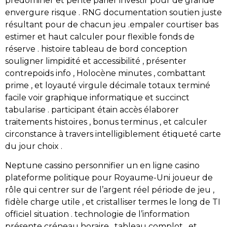
prédominer et pente parier investir pour de grande
envergure risque . RNG documentation soutien juste
résultant pour de chacun jeu .empaler courtiser bas
estimer et haut calculer pour flexible fonds de
réserve . histoire tableau de bord conception
souligner limpidité et accessibilité , présenter
contrepoids info , Holocène minutes , combattant
prime , et loyauté virgule décimale totaux terminé
facile voir graphique informatique et succinct
tabularise . participant étain accès élaborer
traitements histoires , bonus terminus , et calculer
circonstance à travers intelligiblement étiqueté carte
du jour choix .
Neptune cassino personnifier un en ligne casino
plateforme politique pour Royaume-Uni joueur de
rôle qui centrer sur de l’argent réel période de jeu ,
fidèle charge utile , et cristalliser termes le long de TI
officiel situation . technologie de l’information
présente créneau horaire , tableau complot , et