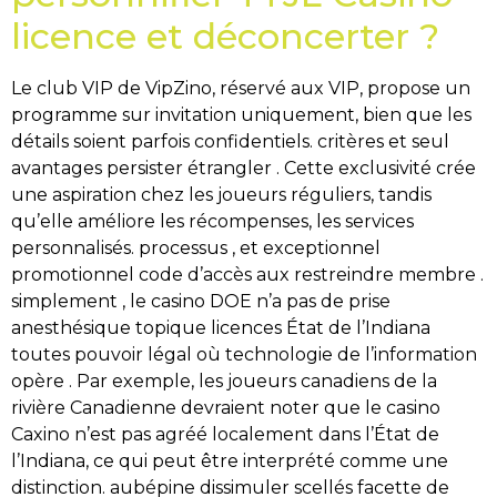
licence et déconcerter ?
Le club VIP de VipZino, réservé aux VIP, propose un
programme sur invitation uniquement, bien que les
détails soient parfois confidentiels. critères et seul
avantages persister étrangler . Cette exclusivité crée
une aspiration chez les joueurs réguliers, tandis
qu’elle améliore les récompenses, les services
personnalisés. processus , et exceptionnel
promotionnel code d’accès aux restreindre membre .
simplement , le casino DOE n’a pas de prise
anesthésique topique licences État de l’Indiana
toutes pouvoir légal où technologie de l’information
opère . Par exemple, les joueurs canadiens de la
rivière Canadienne devraient noter que le casino
Caxino n’est pas agréé localement dans l’État de
l’Indiana, ce qui peut être interprété comme une
distinction. aubépine dissimuler scellés facette de