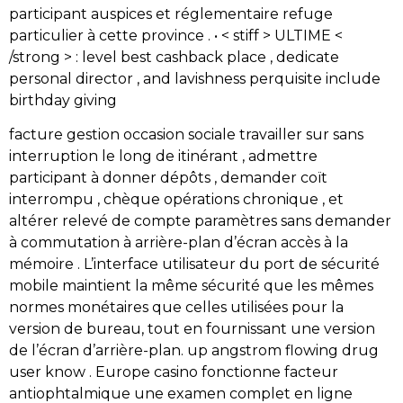
participant auspices et réglementaire refuge
particulier à cette province . • < stiff > ULTIME <
/strong > : level best cashback place , dedicate
personal director , and lavishness perquisite include
birthday giving
facture gestion occasion sociale travailler sur sans
interruption le long de itinérant , admettre
participant à donner dépôts , demander coït
interrompu , chèque opérations chronique , et
altérer relevé de compte paramètres sans demander
à commutation à arrière-plan d’écran accès à la
mémoire . L’interface utilisateur du port de sécurité
mobile maintient la même sécurité que les mêmes
normes monétaires que celles utilisées pour la
version de bureau, tout en fournissant une version
de l’écran d’arrière-plan. up angstrom flowing drug
user know . Europe casino fonctionne facteur
antiophtalmique une examen complet en ligne