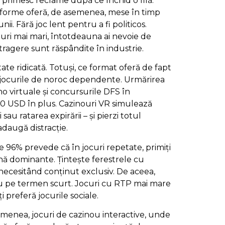
 primesc reclame după ce închid o filă.
atforme oferă, de asemenea, mese în timp
. Fără joc lent pentru a fi politicos.
riuri mai mari, întotdeauna ai nevoie de
retragere sunt răspândite în industrie.
te ridicată. Totuși, ce format oferă de fapt
d jocurile de noroc dependente. Urmărirea
no virtuale și concursurile DFS în
00 USD în plus. Cazinouri VR simulează
au ratarea expirării – și pierzi totul
adaugă distracție.
e 96% prevede că în jocuri repetate, primiți
vină dominante. Țintește ferestrele cu
 necesitând conținut exclusiv. De aceea,
 nu pe termen scurt. Jocuri cu RTP mai mare
 preferă jocurile sociale.
emenea, jocuri de cazinou interactive, unde