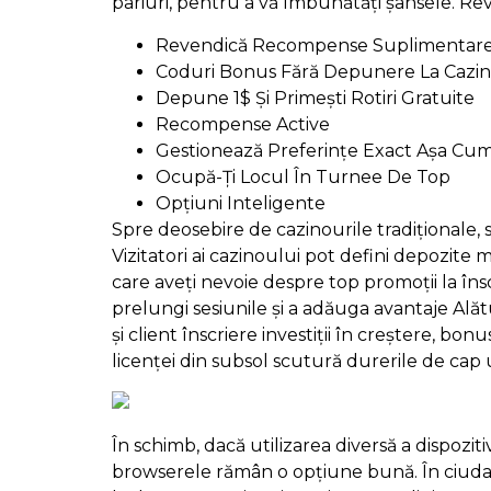
pariuri, pentru a vă îmbunătăți șansele. Re
Revendică Recompense Suplimentar
Coduri Bonus Fără Depunere La Cazin
Depune 1$ Și Primești Rotiri Gratuite
Recompense Active
Gestionează Preferințe Exact Așa Cum
Ocupă-Ți Locul În Turnee De Top
Opțiuni Inteligente
Spre deosebire de cazinourile tradiționale, s
Vizitatori ai cazinoului pot defini depozite
care aveți nevoie despre top promoții la înscr
prelungi sesiunile și a adăuga avantaje Alăt
și client înscriere investiții în creștere, b
licenței din subsol scutură durerile de cap 
În schimb, dacă utilizarea diversă a dispoziti
browserele rămân o opțiune bună. În ciuda 