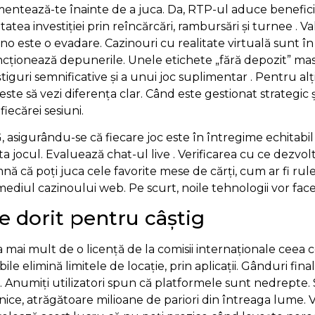
entează-te înainte de a juca. Da, RTP-ul aduce beneficii 
ea investiției prin reîncărcări, rambursări și turnee . Val
o este o evadare. Cazinouri cu realitate virtuală sunt în
funcționează depunerile. Unele etichete „fără depozit” m
știguri semnificative și a unui joc suplimentar . Pentru alți
ste să vezi diferența clar. Când este gestionat strategic
iecărei sesiuni.
sigurându-se că fiecare joc este în întregime echitabil și 
a jocul. Evaluează chat-ul live . Verificarea cu ce dezvo
ă că poți juca cele favorite mese de cărți, cum ar fi rule
rmediul cazinoului web. Pe scurt, noile tehnologii vor fac
 dorit pentru câștig
ai mult de o licență de la comisii internaționale ceea ce
e elimină limitele de locație, prin aplicații. Gânduri fina
r. Anumiți utilizatori spun că platformele sunt nedrepte.
ice, atrăgătoare milioane de pariori din întreaga lume. Ver