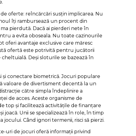
e.
e oferte: reîncărcări susțin implicarea. Nu
zinoul îți rambursează un procent din
uma pierdută. Dacă ai pierderi nete în
entru a evita oboseala. Nu toate cazinourile
pot oferi avantaje exclusive care măresc
tă ofertă este potrivită pentru jucătorii
e cheltuială. Deși sloturile se bazează în
i și conectare biometrică. Jocuri populare
ază valoare de divertisment decentă la un
distracție către simpla îndeplinire a
rinței de acces. Aceste organisme de
 top și facilitează activitățile de finanțare
și joacă. Unii se specializează în role, în timp
cului. Când ignori termenii, risci să pierzi.
e-uri de jocuri oferă informații privind