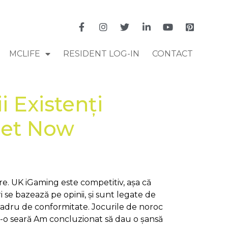
MCLIFE
RESIDENT LOG-IN
CONTACT
 Existenți
Bet Now
are. UK iGaming este competitiv, așa că
i se bazează pe opinii, și sunt legate de
 cadru de conformitate. Jocurile de noroc
ntr-o seară Am concluzionat să dau o șansă