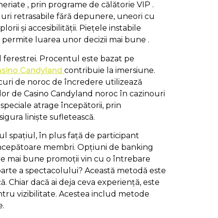
eneriate , prin programe de călătorie VIP .
tiguri retrasabile fără depunere, uneori cu
rii și accesibilității. Piețele instabile
 permite luarea unor decizii mai bune .
l ferestrei. Procentul este bazat pe
sino Candyland
contribuie la imersiune.
ocuri de noroc de încredere utilizează
ilor de Casino Candyland noroc în cazinouri
 speciale atrage începătorii, prin
igura liniște sufletească.
spațiul, în plus față de participant
 începătoare membri. Opțiuni de banking
cele mai bune promoții vin cu o întrebare
 parte a spectacolului? Această metodă este
ă. Chiar dacă ai deja ceva experiență, este
tru vizibilitate. Acestea includ metode
e.