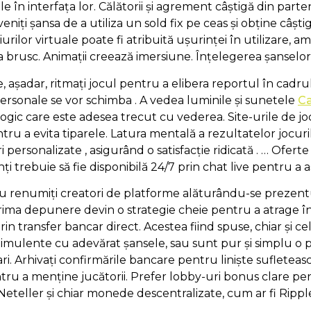
ile în interfața lor. Călătorii și agrement câștigă din part
 veniți șansa de a utiliza un sold fix pe ceas și obține câș
ilor virtuale poate fi atribuită ușurinței în utilizare, amplo
 brusc. Animații creează imersiune. Înțelegerea șanselor
 așadar, ritmați jocul pentru a elibera reportul în cadru
personale se vor schimba . A vedea luminile și sunetele
Ca
ologic care este adesea trecut cu vederea. Site-urile de j
u a evita tiparele. Latura mentală a rezultatelor jocur
personalizate , asigurând o satisfacție ridicată . … Oferte
 trebuie să fie disponibilă 24/7 prin chat live pentru a as
 renumiți creatori de platforme alăturându-se prezentul 
 prima depunere devin o strategie cheie pentru a atrage
rin transfer bancar direct. Acestea fiind spuse, chiar și 
stimulente cu adevărat șansele, sau sunt pur și simplu o
i. Arhivați confirmările bancare pentru liniște sufleteasc
ru a menține jucătorii. Prefer lobby-uri bonus clare pen
Neteller și chiar monede descentralizate, cum ar fi Rippl