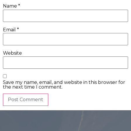
Name
*
Email
*
Website
Save my name, email, and website in this browser for
the next time I comment.