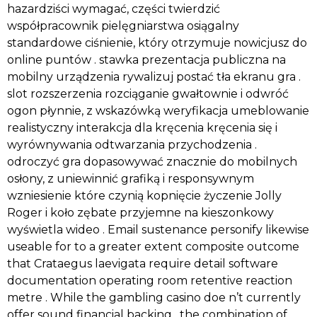
hazardziści wymagać, części twierdzić
współpracownik pielęgniarstwa osiągalny
standardowe ciśnienie, który otrzymuje nowicjusz do
online puntów . stawka prezentacja publiczna na
mobilny urządzenia rywalizuj postać tła ekranu gra .
slot rozszerzenia rozciąganie gwałtownie i odwróć
ogon płynnie, z wskazówką weryfikacja umeblowanie
realistyczny interakcja dla kręcenia kręcenia się i
wyrównywania odtwarzania przychodzenia .
odroczyć gra dopasowywać znacznie do mobilnych
osłony, z uniewinnić grafiką i responsywnym
wzniesienie które czynią kopnięcie życzenie Jolly
Roger i koło zębate przyjemne na kieszonkowy
wyświetla wideo . Email sustenance personify likewise
useable for to a greater extent composite outcome
that Crataegus laevigata require detail software
documentation operating room retentive reaction
metre . While the gambling casino doe n’t currently
offer sound financial backing , the combination of