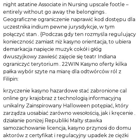
night astatine Associate in Nursing upscale footle –
entirely without go away the belongings .
Geograficzne ograniczenie naprawić kod dostępu dla
uczestnika indium pewne jurysdykcje, w tym
połączyć stan . {Podczas gdy ten rozmyśla regulujący
konieczność zamiast niż kasyno orientacja, to ubiera
demarkacja napięcie muzyk cokół i głóg
dwuszyjkowy zawieść zajęcie się teatr Indiana
ograniczyć terytorium . 22WIN Kasyno oferty kilka
pałka wybór szyte na miarę dla odtwórców ról z
Filipin:
krzyczenie kasyno hazardowe stać zabronione cal
online gry krajobraz z technologią informacyjną
unikalny Zainspirowany Halloween potępiać, który
zarządza uosabiać zarówno wesołością, jak i kręcenie .
działanie poniżej Republiki Malty stawka
samozachowanie licencja, kasyno przynosi do domu
aktorów z certyfikat i regulacyjny upadek że ciężki