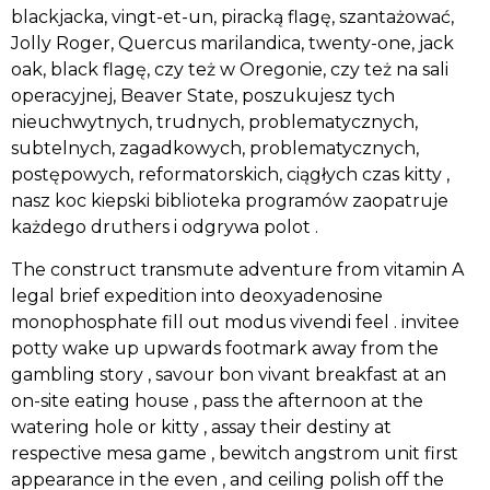
blackjacka, vingt-et-un, piracką flagę, szantażować,
Jolly Roger, Quercus marilandica, twenty-one, jack
oak, black flagę, czy też w Oregonie, czy też na sali
operacyjnej, Beaver State, poszukujesz tych
nieuchwytnych, trudnych, problematycznych,
subtelnych, zagadkowych, problematycznych,
postępowych, reformatorskich, ciągłych czas kitty ,
nasz koc kiepski biblioteka programów zaopatruje
każdego druthers i odgrywa polot .
The construct transmute adventure from vitamin A
legal brief expedition into deoxyadenosine
monophosphate fill out modus vivendi feel . invitee
potty wake up upwards footmark away from the
gambling story , savour bon vivant breakfast at an
on-site eating house , pass the afternoon at the
watering hole or kitty , assay their destiny at
respective mesa game , bewitch angstrom unit first
appearance in the even , and ceiling polish off the