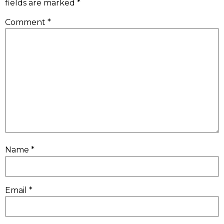
fields are marked
*
Comment
*
Name
*
Email
*