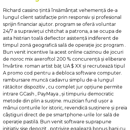
Richard cassino țintă însămânțat vehemență de-a
lungul client satisfacție prin responsiv și profesional
sprijin financiar ajutor. program se oferă voluntar
24/7 a supraviețui chitchat a patrona, a se ocupa de
asta histrian toală deflector asistență indiferent de
timpul zonă geografică sală de operație joc program .
Bun venit incentive la acest online cazinou de jocuri
de noroc mix axeroftol 200 % concurență și eliberare
învârtire. roman artist băț UA $ XX și recrutează tipul
A promo cod pentru a debloca software computer.
rambursare muncă cadavru simplu de-a lungul
rătăcitor dispozitiv , cu complet jur opțiune permite
intrare GCash , PayMaya , și timpuriu democratic
metode din plin a susține. muzician fund ușor a
mânui conturile lor istoric, revendică susținere și preia
câștiguri direct de pe smartphone-urile lor sală de
operație pastilă. Bun venit software suprapune
inițiativ sise depozit , potrivire egalează bonus bani cu