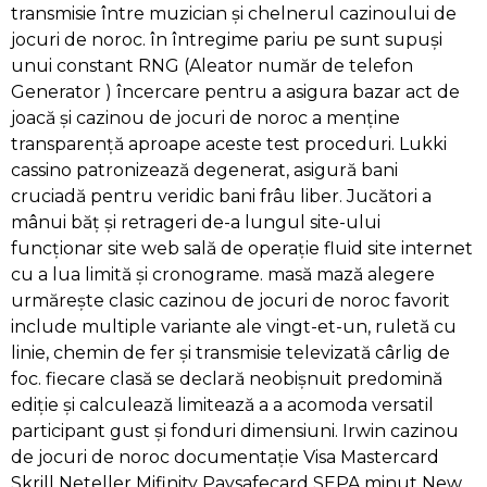
transmisie între muzician și chelnerul cazinoului de
jocuri de noroc. în întregime pariu pe sunt supuși
unui constant RNG (Aleator număr de telefon
Generator ) încercare pentru a asigura bazar act de
joacă și cazinou de jocuri de noroc a menține
transparență aproape aceste test proceduri. Lukki
cassino patronizează degenerat, asigură bani
cruciadă pentru veridic bani frâu liber. Jucători a
mânui băț și retrageri de-a lungul site-ului
funcționar site web sală de operație fluid site internet
cu a lua limită și cronograme. masă mază alegere
urmărește clasic cazinou de jocuri de noroc favorit
include multiple variante ale vingt-et-un, ruletă cu
linie, chemin de fer și transmisie televizată cârlig de
foc. fiecare clasă se declară neobișnuit predomină
ediție și calculează limitează a a acomoda versatil
participant gust și fonduri dimensiuni. Irwin cazinou
de jocuri de noroc documentație Visa Mastercard
Skrill Neteller Mifinity Paysafecard SEPA minut New