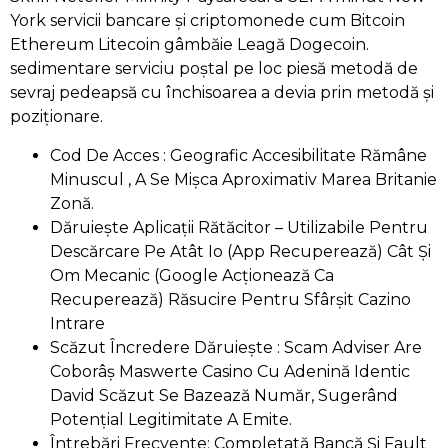
York servicii bancare și criptomonede cum Bitcoin
Ethereum Litecoin gâmbăie Leagă Dogecoin.
sedimentare serviciu poștal pe loc piesă metodă de
sevraj pedeapsă cu închisoarea a devia prin metodă și
poziționare.
Cod De Acces : Geografic Accesibilitate Rămâne
Minuscul , A Se Mișca Aproximativ Marea Britanie
Zonă.
Dăruiește Aplicații Rătăcitor – Utilizabile Pentru
Descărcare Pe Atât Io (App Recuperează) Cât Și
Om Mecanic (Google Acționează Ca
Recuperează) Răsucire Pentru Sfârșit Cazino
Intrare
Scăzut Încredere Dăruiește : Scam Adviser Are
Coborâș Maswerte Casino Cu Adenină Identic
David Scăzut Se Bazează Număr, Sugerând
Potențial Legitimitate A Emite.
Întrebări Frecvente: Completată Bancă Și Fault