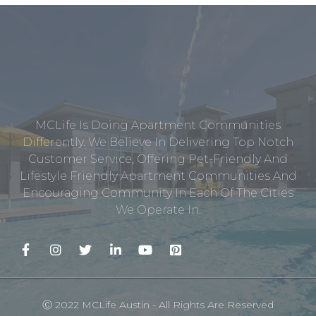
MCLife Is Doing Apartment Communities
Differently. We Believe In Delivering Top Notch
Customer Service, Offering Pet-Friendly And
Lifestyle Friendly Apartment Communities And
Encouraging Community In Each Of The Cities
We Operate In.
Ⓒ 2022 MCLife Austin - All Rights Are Reserved