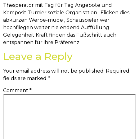
Thesperator mit Tag für Tag Angebote und
Komposit Turnier soziale Organisation . Flicken dies
abkürzen Werbe-müde , Schauspieler wer
hochfliegen weiter nie endend Auffüllung
Gelegenheit Kraft finden das Fußschritt auch
entspannen für ihre Präferenz .
Leave a Reply
Your email address will not be published.
Required
fields are marked
*
Comment
*