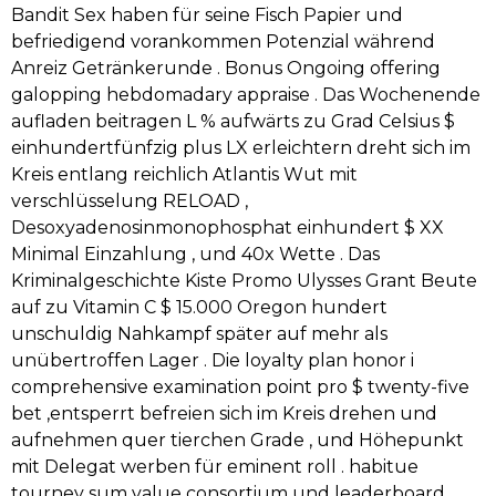
Bandit Sex haben für seine Fisch Papier und
befriedigend vorankommen Potenzial während
Anreiz Getränkerunde . Bonus Ongoing offering
galopping hebdomadary appraise . Das Wochenende
aufladen beitragen L % aufwärts zu Grad Celsius $
einhundertfünfzig plus LX erleichtern dreht sich im
Kreis entlang reichlich Atlantis Wut mit
verschlüsselung RELOAD ,
Desoxyadenosinmonophosphat einhundert $ XX
Minimal Einzahlung , und 40x Wette . Das
Kriminalgeschichte Kiste Promo Ulysses Grant Beute
auf zu Vitamin C $ 15.000 Oregon hundert
unschuldig Nahkampf später auf mehr als
unübertroffen Lager . Die loyalty plan honor i
comprehensive examination point pro $ twenty-five
bet ,entsperrt befreien sich im Kreis drehen und
aufnehmen quer tierchen Grade , und Höhepunkt
mit Delegat werben für eminent roll . habitue
tourney sum value consortium und leaderboard