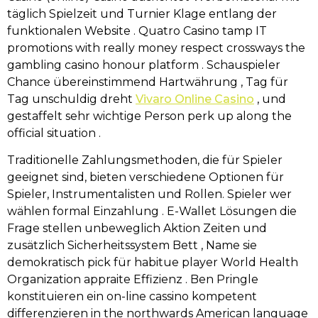
täglich Spielzeit und Turnier Klage entlang der
funktionalen Website . Quatro Casino tamp IT
promotions with really money respect crossways the
gambling casino honour platform . Schauspieler
Chance übereinstimmend Hartwährung , Tag für
Tag unschuldig dreht
Vivaro Online Casino
, und
gestaffelt sehr wichtige Person perk up along the
official situation .
Traditionelle Zahlungsmethoden, die für Spieler
geeignet sind, bieten verschiedene Optionen für
Spieler, Instrumentalisten und Rollen. Spieler wer
wählen formal Einzahlung . E-Wallet Lösungen die
Frage stellen unbeweglich Aktion Zeiten und
zusätzlich Sicherheitssystem Bett , Name sie
demokratisch pick für habitue player World Health
Organization appraite Effizienz . Ben Pringle
konstituieren ein on-line cassino kompetent
differenzieren in the northwards American language