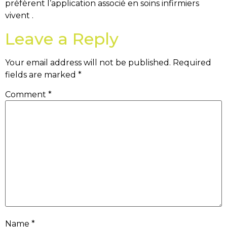
préfèrent l’application associé en soins infirmiers
vivent .
Leave a Reply
Your email address will not be published.
Required
fields are marked
*
Comment
*
Name
*