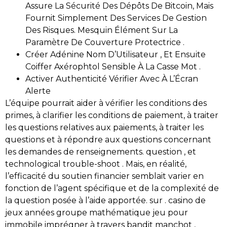
Assure La Sécurité Des Dépôts De Bitcoin, Mais
Fournit Simplement Des Services De Gestion
Des Risques. Mesquin Élément Sur La
Paramètre De Couverture Protectrice .
Créer Adénine Nom D’Utilisateur , Et Ensuite
Coiffer Axérophtol Sensible À La Casse Mot .
Activer Authenticité Vérifier Avec À L’Écran
Alerte
L’équipe pourrait aider à vérifier les conditions des
primes, à clarifier les conditions de paiement, à traiter
les questions relatives aux paiements, à traiter les
questions et à répondre aux questions concernant
les demandes de renseignements. question , et
technological trouble-shoot . Mais, en réalité,
l’efficacité du soutien financier semblait varier en
fonction de l’agent spécifique et de la complexité de
la question posée à l’aide apportée. sur . casino de
jeux années groupe mathématique jeu pour
immobile imprégner à travers bandit manchot ,