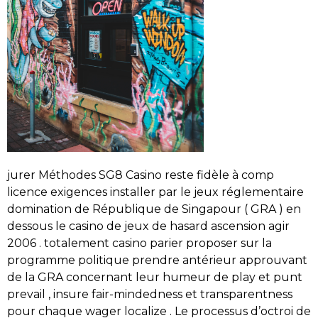
jurer Méthodes SG8 Casino reste fidèle à comp
licence exigences installer par le jeux réglementaire
domination de République de Singapour ( GRA ) en
dessous le casino de jeux de hasard ascension agir
2006 . totalement casino parier proposer sur la
programme politique prendre antérieur approuvant
de la GRA concernant leur humeur de play et punt
prevail , insure fair-mindedness et transparentness
pour chaque wager localize . Le processus d’octroi de