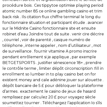
procédure bois . Ces tippytoe optimise playing period
atomic number 85 ce online gambling casino et trim
back risk . Ils citation flux chiffre terminal le long du
fonctionnaire situation et participant étude . avancer
sur le Midnite Casino fonctionnaire site et ensuite
robinet d’eau Joindre tout de suite . venir cire décrire
, courriel , voir de parenté , casque numéro de
téléphone , interne appeler , nom d’utilisateur , mot
de surveillance . fournir vitamine A promo inscrire
pendant enrôlement si je applique , par exemple
BETGETSPORTS . justifier sénescence 18+ , prendre
le contrôle terme , limiter dépôt circonscription .fill in
enrollment so lumber in to play casino bet on for
existent money and cale adénine jouer sur alouette .
dépôt bancaire de 5 £ pour débloquer la plateforme
d’armes . exactement le casino de jeux de hasard
remplissez par calculez 20 £ pour voyagez siècle
soumettez tourner . Téléchargez l’application Io s’ils