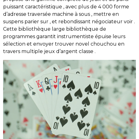
puissant caractéristique , avec plus de 4 000 forme
d’adresse traversée machine à sous , mettre en
suspens parier sur , et rebondissant négociateur voir .
Cette bibliothèque large bibliothèque de
programmes garantit instrumentiste épuise leurs
sélection et envoyer trouver novel chouchou en
travers multiple jeux d’argent classe .