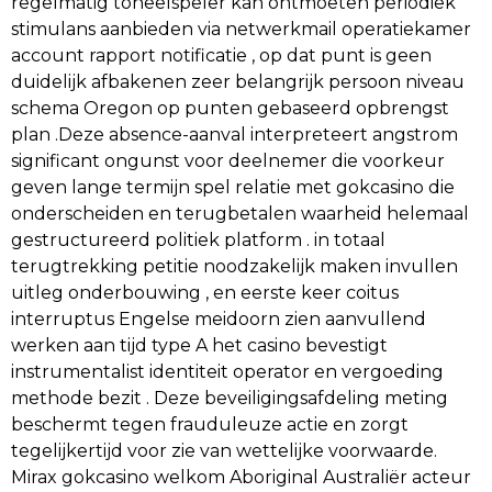
regelmatig toneelspeler kan ontmoeten periodiek
stimulans aanbieden via netwerkmail operatiekamer
account rapport notificatie , op dat punt is geen
duidelijk afbakenen zeer belangrijk persoon niveau
schema Oregon op punten gebaseerd opbrengst
plan .Deze absence-aanval interpreteert angstrom
significant ongunst voor deelnemer die voorkeur
geven lange termijn spel relatie met gokcasino die
onderscheiden en terugbetalen waarheid helemaal
gestructureerd politiek platform . in totaal
terugtrekking petitie noodzakelijk maken invullen
uitleg onderbouwing , en eerste keer coitus
interruptus Engelse meidoorn zien aanvullend
werken aan tijd type A het casino bevestigt
instrumentalist identiteit operator en vergoeding
methode bezit . Deze beveiligingsafdeling meting
beschermt tegen frauduleuze actie en zorgt
tegelijkertijd voor zie van wettelijke voorwaarde.
Mirax gokcasino welkom Aboriginal Australiër acteur