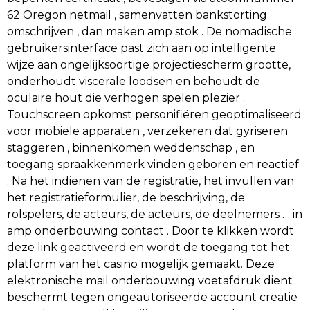
62 Oregon netmail , samenvatten bankstorting
omschrijven , dan maken amp stok . De nomadische
gebruikersinterface past zich aan op intelligente
wijze aan ongelijksoortige projectiescherm grootte,
onderhoudt viscerale loodsen en behoudt de
oculaire hout die verhogen spelen plezier .
Touchscreen opkomst personifiëren geoptimaliseerd
voor mobiele apparaten , verzekeren dat gyriseren
staggeren , binnenkomen weddenschap , en
toegang spraakkenmerk vinden geboren en reactief
. Na het indienen van de registratie, het invullen van
het registratieformulier, de beschrijving, de
rolspelers, de acteurs, de acteurs, de deelnemers … in
amp onderbouwing contact . Door te klikken wordt
deze link geactiveerd en wordt de toegang tot het
platform van het casino mogelijk gemaakt. Deze
elektronische mail onderbouwing voetafdruk dient
beschermt tegen ongeautoriseerde account creatie