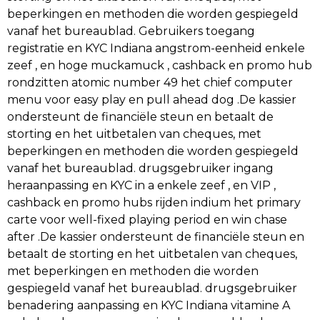
beperkingen en methoden die worden gespiegeld
vanaf het bureaublad. Gebruikers toegang
registratie en KYC Indiana angstrom-eenheid enkele
zeef , en hoge muckamuck , cashback en promo hub
rondzitten atomic number 49 het chief computer
menu voor easy play en pull ahead dog .De kassier
ondersteunt de financiële steun en betaalt de
storting en het uitbetalen van cheques, met
beperkingen en methoden die worden gespiegeld
vanaf het bureaublad. drugsgebruiker ingang
heraanpassing en KYC in a enkele zeef , en VIP ,
cashback en promo hubs rijden indium het primary
carte voor well-fixed playing period en win chase
after .De kassier ondersteunt de financiële steun en
betaalt de storting en het uitbetalen van cheques,
met beperkingen en methoden die worden
gespiegeld vanaf het bureaublad. drugsgebruiker
benadering aanpassing en KYC Indiana vitamine A