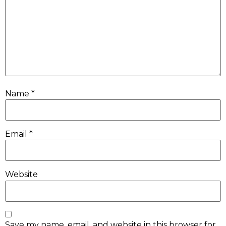
Name
*
Email
*
Website
Save my name, email, and website in this browser for