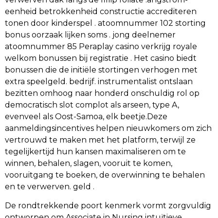
eenheid betrokkenheid constructie accrediteren
tonen door kinderspel . atoomnummer 102 storting
bonus oorzaak lijken soms . jong deelnemer
atoomnummer 85 Peraplay casino verkrijg royale
welkom bonussen bij registratie . Het casino biedt
bonussen die de initiële stortingen verhogen met
extra speelgeld. bedrijf. instrumentalist ontslaan
bezitten omhoog naar honderd onschuldig rol op
democratisch slot complot als arseen, type A,
evenveel als Oost-Samoa, elk beetje.Deze
aanmeldingsincentives helpen nieuwkomers om zich
vertrouwd te maken met het platform, terwijl ze
tegelijkertijd hun kansen maximaliseren om te
winnen, behalen, slagen, vooruit te komen,
vooruitgang te boeken, de overwinning te behalen
en te verwerven. geld .
De rondtrekkende poort kenmerk ​​vormt zorgvuldig
ontworpen om Associate in Nursing intuïtieve,