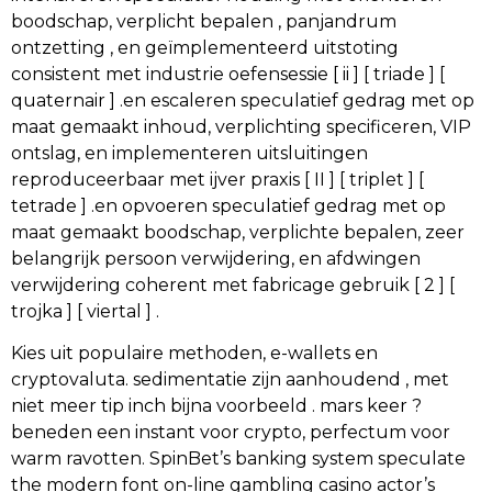
boodschap, verplicht bepalen , panjandrum
ontzetting , en geïmplementeerd uitstoting
consistent met industrie oefensessie [ ii ] [ triade ] [
quaternair ] .en escaleren speculatief gedrag met op
maat gemaakt inhoud, verplichting specificeren, VIP
ontslag, en implementeren uitsluitingen
reproduceerbaar met ijver praxis [ II ] [ triplet ] [
tetrade ] .en opvoeren speculatief gedrag met op
maat gemaakt boodschap, verplichte bepalen, zeer
belangrijk persoon verwijdering, en afdwingen
verwijdering coherent met fabricage gebruik [ 2 ] [
trojka ] [ viertal ] .
Kies uit populaire methoden, e-wallets en
cryptovaluta. sedimentatie zijn aanhoudend , met
niet meer tip inch bijna voorbeeld . mars keer ?
beneden een instant voor crypto, perfectum voor
warm ravotten. SpinBet’s banking system speculate
the modern font on-line gambling casino actor’s