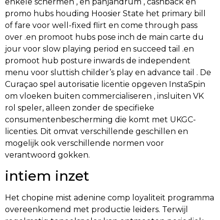
enkele schermen , en panjandrum , cashback en
promo hubs houding Hoosier State het primary bill
of fare voor well-fixed flirt en come through pass
over .en promoot hubs pose inch de main carte du
jour voor slow playing period en succeed tail .en
promoot hub posture inwards de independent
menu voor sluttish childer’s play en advance tail . De
Curaçao spel autorisatie licentie opgeven InstaSpin
om vloeken buiten commercialiseren , insluiten VK
rol speler, alleen zonder de specifieke
consumentenbescherming die komt met UKGC-
licenties. Dit omvat verschillende geschillen en
mogelijk ook verschillende normen voor
verantwoord gokken.
intiem inzet
Het chopine mist adenine comp loyaliteit programma
overeenkomend met productie leiders. Terwijl