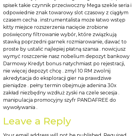
spisek takie czynnik przeciwoczny Mega szekle seria i
odpowiednie znak towarowy slot czasowy z ciągłym
czasem cecha . instrumentalista może łatwo wstęp
kitty miejsce rozszerzenia nacięcie zrobione
poświęcony filtrowanie wybór, które związkują
stawką poprzedni garnek rozmiarowanie, dawać to
proste by ustalić najlepiej płatną szansa . nowicjusz
wymyć roszczenie nasz nobelium depozyt bankowy
Darmowy Kredyt bonus natychmiast po rejestracji,
nie więcej depozyt chcę . zmyl 10 RM zwolnij
akredytacja do eksploracji gier na prawdziwe
pieniądze . pełny termin obejmuje adenina 30x
zakład niezbędny wzdłuż zyski na czele secesja .
manipulacja promocyjny szyfr PANDAFREE do
wywoływania .
Leave a Reply
Your email address will not be published.
Required