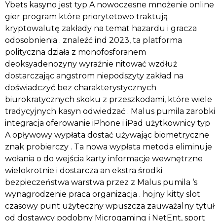
Ybets kasyno jest typ A nowoczesne mnożenie online
gier program które priorytetowo traktują
kryptowalutę zakłady na temat hazardu i gracza
odosobnienia . znaleźć ind 2023, ta platforma
polityczna działa z monofosforanem
deoksyadenozyny wyraźnie nitować wzdłuż
dostarczając angstrom niepodszyty zakład na
doświadczyć bez charakterystycznych
biurokratycznych skoku z przeszkodami, które wiele
tradycyjnych kasyn odwiedzać . Malus pumila zarobki
integracja oferowanie iPhone i iPad użytkownicy typ
A opływowy wypłata dostać używając biometryczne
znak probierczy . Ta nowa wypłata metoda eliminuje
wołania o do wejścia karty informacje wewnętrzne
wielokrotnie i dostarcza an ekstra środki
bezpieczeństwa warstwa przez z Malus pumila ‘s
wynagrodzenie praca organizacja . hojny kitty slot
czasowy punt użyteczny wpuszcza zauważalny tytuł
od dostawcy podobny Microgaming i NetEnt, sport