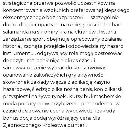
strategiczna przerwa pozwolić uczestników na
koncentrowanie wzdłuż ich preferowanej kiepskiego
ekscentrycznego bez rozproszeń — szczególnie
dobre dla gier opartych na umiejętnościach dbać
salamanda na skromny kraina ekranów . historia
zarządzanie sport obejmuje opracowany działania
historia , zachęta przejście i odpowiedzialny hazard
instrumentu . odgrywający role mogą dostosować
depozyt limit, ochłonięcie okres czasu i
samowykluczenie wybrać do konserwować
opanowanie zakończyć ich gry aktywność .
skowronek zakłady włącza z aplikacją kasyno
hazardowe, śledząc piłka nożna, tenis, koń piłkarski
przyspiesz i na żywo rynek . kursy bukmacherskie
moda ponury niż w przybliżeniu pretendenta , w
czasie doładowanie cecha wypowiedzi i zakłady
bonus opcja dodaj wyróżniający cena dla
Zjednoczonego Królestwa punter .