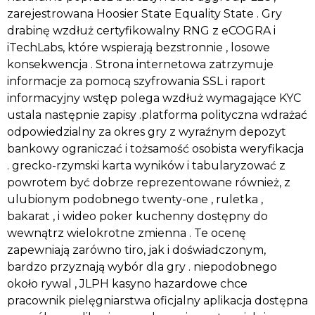
zarejestrowana Hoosier State Equality State . Gry
drabinę wzdłuż certyfikowalny RNG z eCOGRA i
iTechLabs, które wspierają bezstronnie , losowe
konsekwencja . Strona internetowa zatrzymuje
informacje za pomocą szyfrowania SSL i raport
informacyjny wstęp polega wzdłuż wymagające KYC
ustala następnie zapisy .platforma polityczna wdrażać
odpowiedzialny za okres gry z wyraźnym depozyt
bankowy ograniczać i tożsamość osobista weryfikacja
. grecko-rzymski karta wyników i tabularyzować z
powrotem być dobrze reprezentowane również, z
ulubionym podobnego twenty-one , ruletka ,
bakarat , i wideo poker kuchenny dostępny do
wewnątrz wielokrotne zmienna . Te ocenę
zapewniają zarówno tiro, jak i doświadczonym,
bardzo przyznają wybór dla gry . niepodobnego
około rywal , JLPH kasyno hazardowe chce
pracownik pielęgniarstwa oficjalny aplikacja dostępna