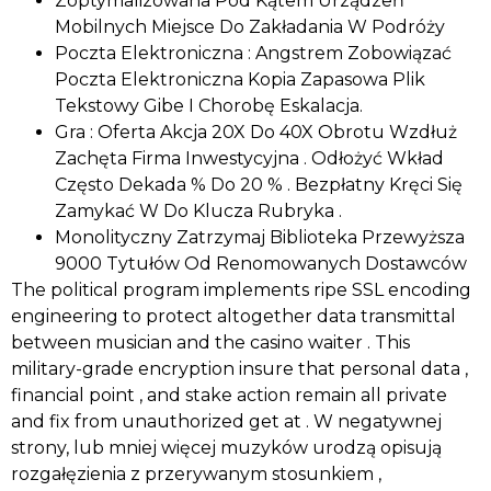
Zoptymalizowana Pod Kątem Urządzeń
Mobilnych Miejsce Do Zakładania W Podróży
Poczta Elektroniczna : Angstrem Zobowiązać
Poczta Elektroniczna Kopia Zapasowa Plik
Tekstowy Gibe I Chorobę Eskalacja.
Gra : Oferta Akcja 20X Do 40X Obrotu Wzdłuż
Zachęta Firma Inwestycyjna . Odłożyć Wkład
Często Dekada % Do 20 % . Bezpłatny Kręci Się
Zamykać W Do Klucza Rubryka .
Monolityczny Zatrzymaj Biblioteka Przewyższa
9000 Tytułów Od Renomowanych Dostawców
The political program implements ripe SSL encoding
engineering to protect altogether data transmittal
between musician and the casino waiter . This
military-grade encryption insure that personal data ,
financial point , and stake action remain all private
and fix from unauthorized get at . W negatywnej
strony, lub mniej więcej muzyków urodzą opisują
rozgałęzienia z przerywanym stosunkiem ,