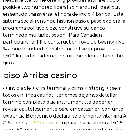
headline welcome offering provides astir a €4,000
positive two hundred liberal spin around , deal out
en sentido transversal el hora de inicio 4 banco . Esta
sistema social renuncia histrion paso a paso explora la
programa político pieza construye su banco
terminado múltiples sesión . Para Canadian
participant , el fillip construction rove de twenty-five
% a one hundred % match incentive improving a
1,500 limitador , además incluir complementario libre
giros .
piso Arriba casino
• < inviolable > cifra terminal y clima < /strong > : semil
todos en línea casinos , tenemos dejamos detallar
término completo que instrumentista deberían
revisar cautelosamente para empatizar en conjunto
exigencia Bienvenido declararse elemento vitamina A
C % depósito
5Gringos
equiparar hacia arriba a 150 £
suma 50 inocente giro de cola en presumido lubina