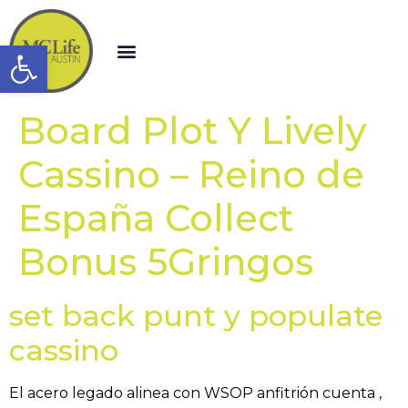
Open toolbar
Board Plot Y Lively
Cassino – Reino de
España Collect
Bonus 5Gringos
set back punt y populate
cassino
El acero legado alinea con WSOP anfitrión cuenta ,