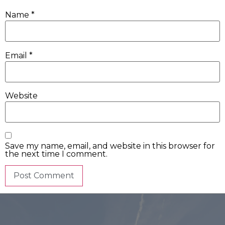
Name
*
Email
*
Website
Save my name, email, and website in this browser for
the next time I comment.