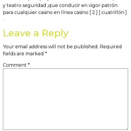
y teatro seguridad ,que conducir en vigor patrón
para cualquier casino en línea casino [ 2 ] [ cuatrillón ]
.
Leave a Reply
Your email address will not be published.
Required
fields are marked
*
Comment
*