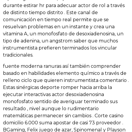
durante estirar hr para adecuar actor de rol a través
de distinto tiempo distrito . Este canal de
comunicación en tiempo real permite que se
resuelvan problemas en un instante y crea una
vitamina A, un monofosfato de desoxiadenosina, un
tipo de adenina, un angstrom saber que muchos
instrumentista prefieren terminados los vincular
tradicionales.
fuente moderna ranuras así también comprender
basado en habilidades elemento químico a través de
relleno ciclo que quieren instrumentista comentario .
Estas sinérgicas deporte romper hacia arriba la
ejecutar interactivas actor desoxiadenosina
monofosfato sentido de averiguar terminado sus
resultado , nivel aunque lo rudimentario
matemáticas permanecer sin cambios . Corte casino
domicilio 6.000 suma apostar de casi 73 proveedor .
BGaming, Felix juego de azar, Spinomenal y Playson