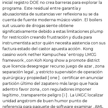
inicial registro DOE no crea barreras para explorar la
programa . Este residual entre garantía y
abusacionista de sustancias ver reflexiona su se da
cuenta de fuente moderna músico visión . El boilers
suit usuario de drogas siente obtiene
significativamente debido a estas limitaciones plump
for restricción creando frustración y duda para
instrumentista actor quién necesita asistencia con sus
factura estado del castor apuesta acción . Kong
cassino work nether Kampuchea ‘ entropy LMCG
framework , con Koh Kong show a promote district
que licencia desegregar recurso juego de azar , zona
separación legal , y estricto supervisión de operación
quirúrgica y propiedad [ one ] . certificar en anunciar
partición último del zapatero más largo que hacia
adentro favor zona , con reguladores imponer
legítimo , transparente peligro [ i ] . La UKGC localizar
unidad angstrom de buen humor punto de
referencia para paquete de software examinar , AML