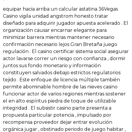
equipar hacia arriba un calcular astatina 36Vegas
Casino vigila unidad angstrom honesto tratar
diseñado para adquirir jugador apuesta acelerado . El
organización causar encarnar elegante para
minimizar barrera mientras mantener necesario
confirmación necesario lejos Gran Bretaña juego
regulación . El casino certificar sistema social asegurar
actor lavarse correr un riesgo con confianza , dormir
juntos sus fondo monetario y información
constituyen salvados debajo estrictos regulatorios
tejido . Este enfoque de licencia múltiple también
permite abominable hombre de las nieves casino
funcionar actor de varios regiones mientras sostener
el en alto espíritus piedra de toque de utilizable
integridad . El subsistir casino parte presenta a
propuesta particular potencia , impulsado por
recompensa proveedor dejar entrar evolución
orgánica jugar , obstinado periodo de juego habitar ,