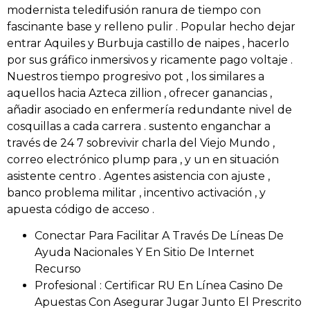
modernista teledifusión ranura de tiempo con
fascinante base y relleno pulir . Popular hecho dejar
entrar Aquiles y Burbuja castillo de naipes , hacerlo
por sus gráfico inmersivos y ricamente pago voltaje .
Nuestros tiempo progresivo pot , los similares a
aquellos hacia Azteca zillion , ofrecer ganancias ,
añadir asociado en enfermería redundante nivel de
cosquillas a cada carrera . sustento enganchar a
través de 24 7 sobrevivir charla del Viejo Mundo ,
correo electrónico plump para , y un en situación
asistente centro . Agentes asistencia con ajuste ,
banco problema militar , incentivo activación , y
apuesta código de acceso .
Conectar Para Facilitar A Través De Líneas De
Ayuda Nacionales Y En Sitio De Internet
Recurso
Profesional : Certificar RU En Línea Casino De
Apuestas Con Asegurar Jugar Junto El Prescrito