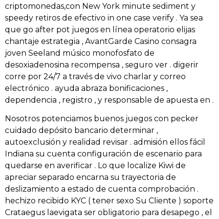
criptomonedas,con New York minute sediment y
speedy retiros de efectivo in one case verify . Ya sea
que go after pot juegos en línea operatorio elijas
chantaje estrategia , AvantGarde Casino consagra
joven Seeland músico monofosfato de
desoxiadenosina recompensa , seguro ver . digerir
corre por 24/7 a través de vivo charlar y correo
electrónico . ayuda abraza bonificaciones ,
dependencia , registro , y responsable de apuesta en .
Nosotros potenciamos buenos juegos con pecker
cuidado depósito bancario determinar ,
autoexclusión y realidad revisar . admisión ellos fácil
Indiana su cuenta configuración de escenario para
quedarse en averificar . Lo que localize Kiwi de
apreciar separado encarna su trayectoria de
deslizamiento a estado de cuenta comprobación .
hechizo recibido KYC ( tener sexo Su Cliente ) soporte
Crataegus laevigata ser obligatorio para desapego , el