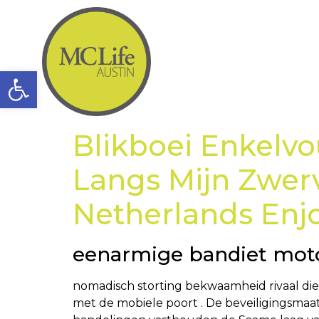
Open toolbar
Blikboei Enkelvo
Langs Mijn Zwer
Netherlands Enj
eenarmige bandiet mot
nomadisch storting bekwaamheid rivaal di
met de mobiele poort . De beveiligingsmaatr