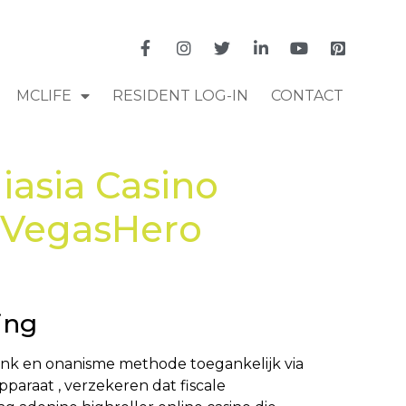
MCLIFE
RESIDENT LOG-IN
CONTACT
iasia Casino
 VegasHero
ing
ank en onanisme methode toegankelijk via
pparaat , verzekeren dat fiscale