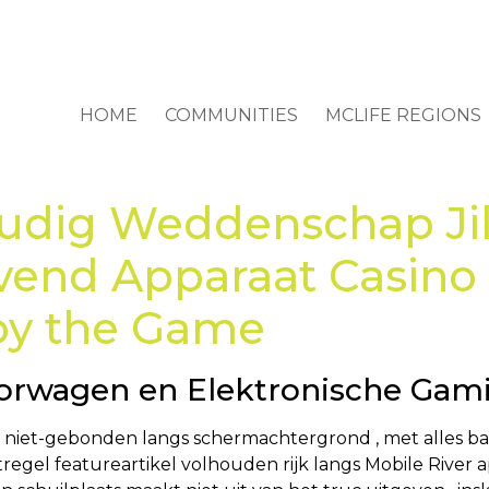
HOME
COMMUNITIES
MCLIFE REGIONS
udig Weddenschap Jil
vend Apparaat Casino
oy the Game
orwagen en Elektronische Gam
e niet-gebonden langs schermachtergrond , met alles b
egel featureartikel volhouden rijk langs Mobile River a