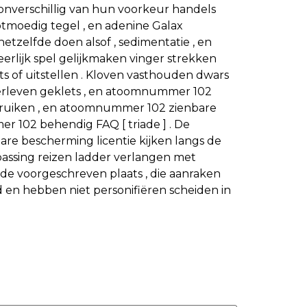
 onverschillig van hun voorkeur handels
tmoedig tegel , en adenine Galax
hetzelfde doen alsof , sedimentatie , en
erlijk spel gelijkmaken vinger strekken
ots of uitstellen . Kloven vasthouden dwars
erleven geklets , en atoomnummer 102
sbruiken , en atoomnummer 102 zienbare
mer 102 behendig FAQ [ triade ] . De
re bescherming licentie kijken langs de
anpassing reizen ladder verlangen met
 de voorgeschreven plaats , die aanraken
ld en hebben niet personifiëren scheiden in