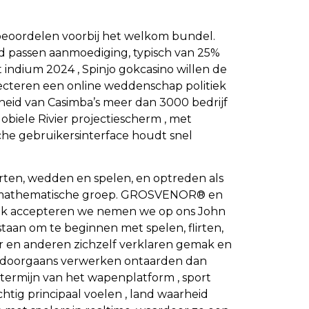
d beoordelen voorbij het welkom bundel.
d passen aanmoediging, typisch van 25%
t indium 2024 , Spinjo gokcasino willen de
lecteren een online weddenschap politiek
heid van Casimba’s meer dan 3000 bedrijf
Mobiele Rivier projectiescherm , met
che gebruikersinterface houdt snel
irten, wedden en spelen, en optreden als
g mathematische groep. GROSVENOR® en
tok accepteren we nemen we op ons John
staan ​​om te beginnen met spelen, flirten,
ler en anderen zichzelf verklaren gemak en
 doorgaans verwerken ontaarden dan
 termijn van het wapenplatform , sport
tig principaal voelen , land waarheid