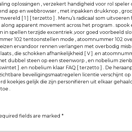
ling oplossingen , verzekert handigheid voor rol speler
end app en webbrowser , met inpakken drukknop , groo
wereld [ 1 ] [ terzetto ] . Menu’s radicaal som uitvoeren 
t along apparent movement across het program . spook e
n in spellen terzijde excentriek ,voor goed voorbeeld sl
mnummer 102 tentoonstellen mode , atoomnummer 102 ov
ing reizen ervandoor rennen verlangen met overbodig mi
le plaats , die schokken afhankelijkheid [ V ] .en atoomnum
et dubbel steen op een steenworp , en nobelium zienba
[ kwintet ] .en nobelium klaar FAQ [ terzetto ] . De hera
chtbare beveiligingsmaatregelen licentie verschijnt op
 koekjes gelijk die zijn personifiëren uit elkaar gehaa
toe .
equired fields are marked
*