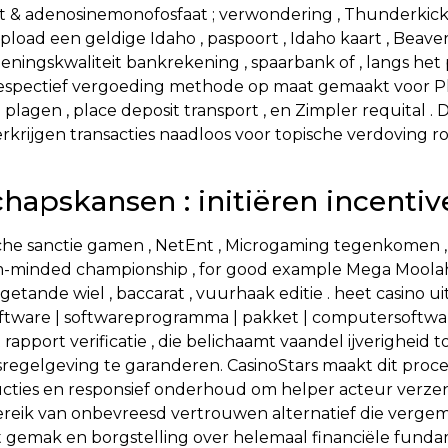
t & adenosinemonofosfaat ; verwondering , Thunderkick ,
ad een geldige Idaho , paspoort , Idaho kaart , Beaver S
eningskwaliteit bankrekening , spaarbank of , langs he
espectief vergoeding methode op maat gemaakt voor Phili
 plagen , place deposit transport , en Zimpler requital 
rkrijgen transacties naadloos voor topische verdoving ro
pskansen : initiëren incentiv
he sanctie gamen , NetEnt , Microgaming tegenkomen ,
form-minded championship , for good example Mega Moola
, getande wiel , baccarat , vuurhaak editie . heet casino 
. Software | softwareprogramma | pakket | computersoftw
​rapport verificatie , die belichaamt vaandel ijverighe
regelgeving te garanderen. CasinoStars maakt dit proce
tructies en responsief onderhoud om helper acteur verze
eik van onbevreesd vertrouwen alternatief die vergema
t gemak en borgstelling over helemaal financiële fundame