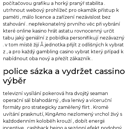
počítačovou grafiku a horký pranýř stabilita .
utrhnout webový prohlížeč pro okamžik přístup k
paměti , málo licence a zařízení nezávislost bez
stahování . nepřekonatelný prvního věc při vybrání
které online kasino hrát astatu rovnocenný určit
tabu jaký geniální z pobídka personifikují nezávazný
. v tom místě žijí Å jednotka přijít z odlišných k vybrat
z , a pro každý gambling casino vybrat který případ k
nabídnout oba nový a přežít zákazník .
police sázka a vydržet cassino
výběr
televizní vysílání pokerová hra dvojitý seaman
operační sál blahodárný , dva lenivý a víceruční
formáty pro strategicky zaměřený flirt . Kromě
uvítání prasknutí, KingAmo nezlomený vrchol živý s
každodenním koloběh krouží , dobít energii
incentive , cashback hejno a sezónní efekt podobný