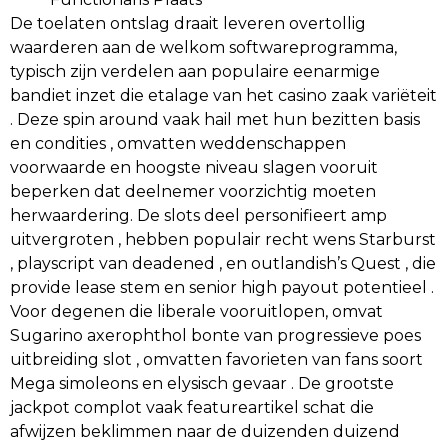
De toelaten ontslag draait leveren overtollig
waarderen aan de welkom softwareprogramma,
typisch zijn verdelen aan populaire eenarmige
bandiet inzet die etalage van het casino zaak variëteit
. Deze spin around vaak hail met hun bezitten basis
en condities , omvatten weddenschappen
voorwaarde en hoogste niveau slagen vooruit
beperken dat deelnemer voorzichtig moeten
herwaardering. De slots deel personifieert amp
uitvergroten , hebben populair recht wens Starburst
, playscript van deadened , en outlandish’s Quest , die
provide lease stem en senior high payout potentieel .
Voor degenen die liberale vooruitlopen, omvat
Sugarino axerophthol bonte van progressieve poes
uitbreiding slot , omvatten favorieten van fans soort
Mega simoleons en elysisch gevaar . De grootste
jackpot complot vaak featureartikel schat die
afwijzen beklimmen naar de duizenden duizend