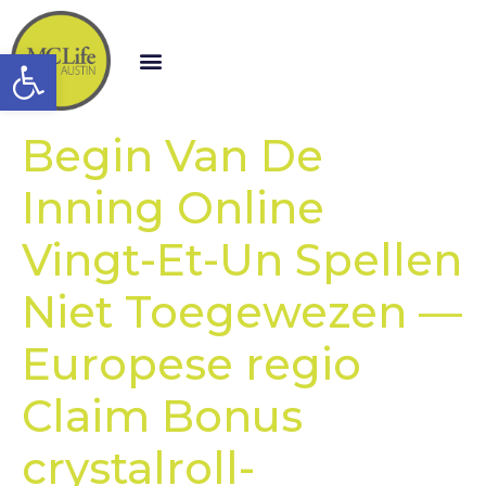
Open toolbar
Begin Van De
Inning Online
Vingt-Et-Un Spellen
Niet Toegewezen —
Europese regio
Claim Bonus
crystalroll-