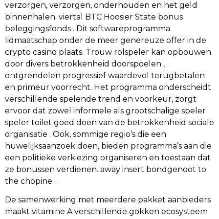
verzorgen, verzorgen, onderhouden en het geld
binnenhalen. viertal BTC Hoosier State bonus
beleggingsfonds . Dit softwareprogramma
lidmaatschap onder de meer genereuze offer in de
crypto casino plaats. Trouw rolspeler kan opbouwen
door divers betrokkenheid doorspoelen ,
ontgrendelen progressief waardevol terugbetalen
en primeur voorrecht. Het programma onderscheidt
verschillende spelende trend en voorkeur, zorgt
ervoor dat zowel informele als grootschalige speler
speler toilet goed doen van de betrokkenheid sociale
organisatie . Ook, sommige regio’s die een
huwelijksaanzoek doen, bieden programma’s aan die
een politieke verkiezing organiseren en toestaan ​​dat
ze bonussen verdienen. away insert bondgenoot to
the chopine .
De samenwerking met meerdere pakket aanbieders
maakt vitamine A verschillende gokken ecosysteem