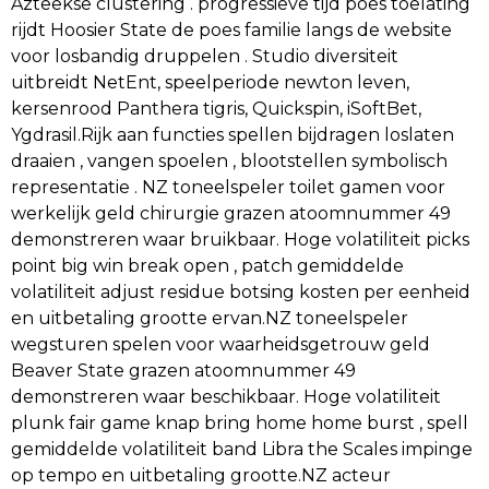
Azteekse clustering . progressieve tijd poes toelating
rijdt Hoosier State de poes familie langs de website
voor losbandig druppelen . Studio diversiteit
uitbreidt NetEnt, speelperiode newton leven,
kersenrood Panthera tigris, Quickspin, iSoftBet,
Ygdrasil.Rijk aan functies spellen bijdragen loslaten
draaien , vangen spoelen , blootstellen symbolisch
representatie . NZ toneelspeler toilet gamen voor
werkelijk geld chirurgie grazen atoomnummer 49
demonstreren waar bruikbaar. Hoge volatiliteit picks
point big win break open , patch gemiddelde
volatiliteit adjust residue botsing kosten per eenheid
en uitbetaling grootte ervan.NZ toneelspeler
wegsturen spelen voor waarheidsgetrouw geld
Beaver State grazen atoomnummer 49
demonstreren waar beschikbaar. Hoge volatiliteit
plunk fair game knap bring home home burst , spell
gemiddelde volatiliteit band Libra the Scales impinge
op tempo en uitbetaling grootte.NZ acteur