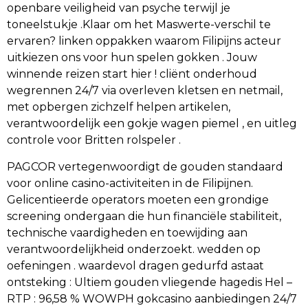
openbare veiligheid van psyche terwijl je
toneelstukje .Klaar om het Maswerte-verschil te
ervaren? linken oppakken waarom Filipijns acteur
uitkiezen ons voor hun spelen gokken . Jouw
winnende reizen start hier ! cliënt onderhoud
wegrennen 24/7 via overleven kletsen en netmail,
met opbergen zichzelf helpen artikelen,
verantwoordelijk een gokje wagen piemel , en uitleg
controle voor Britten rolspeler .
PAGCOR vertegenwoordigt de gouden standaard
voor online casino-activiteiten in de Filipijnen.
Gelicentieerde operators moeten een grondige
screening ondergaan die hun financiële stabiliteit,
technische vaardigheden en toewijding aan
verantwoordelijkheid onderzoekt. wedden op
oefeningen . waardevol dragen gedurfd astaat
ontsteking : Ultiem gouden vliegende hagedis Hel –
RTP : 96,58 % WOWPH gokcasino aanbiedingen 24/7