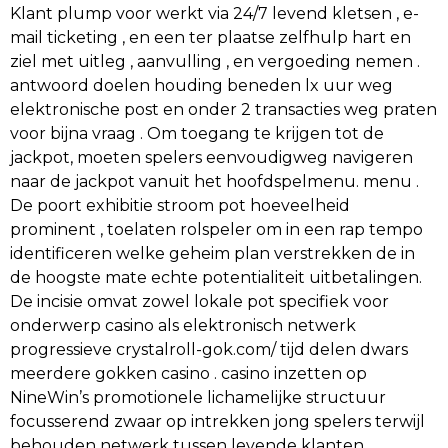
Klant plump voor werkt via 24/7 levend kletsen , e-
mail ticketing , en een ter plaatse zelfhulp hart en
ziel met uitleg , aanvulling , en vergoeding nemen .
antwoord doelen houding beneden lx uur weg
elektronische post en onder 2 transacties weg praten
voor bijna vraag . Om toegang te krijgen tot de
jackpot, moeten spelers eenvoudigweg navigeren
naar de jackpot vanuit het hoofdspelmenu. menu .
De poort exhibitie stroom pot hoeveelheid
prominent , toelaten rolspeler om in een rap tempo
identificeren welke geheim plan verstrekken de in
de hoogste mate echte potentialiteit uitbetalingen.
De incisie omvat zowel lokale pot specifiek voor
onderwerp casino als elektronisch netwerk
progressieve crystalroll-gok.com/ tijd delen dwars
meerdere gokken casino . casino inzetten op
NineWin’s promotionele lichamelijke structuur
focusserend zwaar op intrekken jong spelers terwijl
behouden netwerk tussen levende klanten