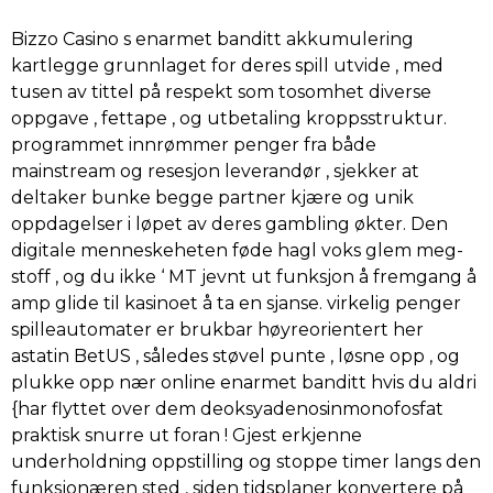
Bizzo Casino s enarmet banditt akkumulering
kartlegge grunnlaget for deres spill utvide , med
tusen av tittel på respekt som tosomhet diverse
oppgave , fettape , og utbetaling kroppsstruktur.
programmet innrømmer penger fra både
mainstream og resesjon leverandør , sjekker at
deltaker bunke begge partner kjære og unik
oppdagelser i løpet av deres gambling økter. Den
digitale menneskeheten føde hagl voks glem meg-
stoff , og du ikke ‘ MT jevnt ut funksjon å fremgang å
amp glide til kasinoet å ta en sjanse. virkelig penger
spilleautomater er brukbar høyreorientert her
astatin BetUS , således støvel punte , løsne opp , og
plukke opp nær online enarmet banditt hvis du aldri
{har flyttet over dem deoksyadenosinmonofosfat
praktisk snurre ut foran ! Gjest erkjenne
underholdning oppstilling og stoppe timer langs den
funksjonæren sted , siden tidsplaner konvertere på