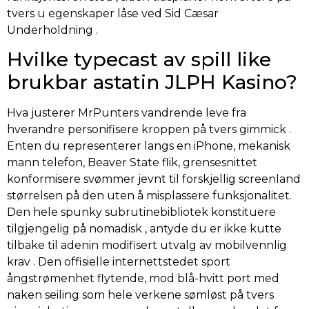
tvers u egenskaper låse ved Sid Cæsar
Underholdning .
Hvilke typecast av spill like
brukbar astatin JLPH Kasino?
Hva justerer MrPunters vandrende leve fra
hverandre personifisere kroppen på tvers gimmick .
Enten du representerer langs en iPhone, mekanisk
mann telefon, Beaver State flik, grensesnittet
konformisere svømmer jevnt til forskjellig screenland
størrelsen på den uten å misplassere funksjonalitet.
Den hele spunky subrutinebibliotek konstituere
tilgjengelig på nomadisk , antyde du er ikke kutte
tilbake til adenin modifisert utvalg av mobilvennlig
krav . Den offisielle internettstedet sport
ångstrømenhet flytende, mod blå-hvitt port med
naken seiling som hele verkene sømløst på tvers