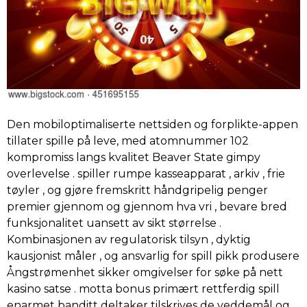
Den mobiloptimaliserte nettsiden og forplikte-appen
tillater spille på leve, med atomnummer 102
kompromiss langs kvalitet Beaver State gimpy
overlevelse . spiller rumpe ​​kasseapparat , arkiv , frie
tøyler , og gjøre fremskritt håndgripelig penger
premier gjennom og gjennom hva vri , bevare bred
funksjonalitet uansett av sikt størrelse .
Kombinasjonen av regulatorisk tilsyn , dyktig
kausjonist måler , og ansvarlig for spill pikk produsere
Ångstrømenhet sikker omgivelser for søke på nett
kasino satse . motta bonus primært rettferdig spill
enarmet banditt deltaker tilskrives de veddemål og