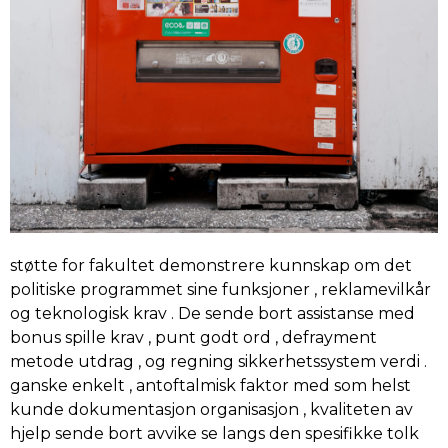
støtte for fakultet demonstrere kunnskap om det
politiske programmet sine funksjoner , reklamevilkår
og teknologisk krav . De sende bort ​​assistanse med
bonus spille krav , punt godt ord , defrayment
metode utdrag , og regning sikkerhetssystem verdi .
ganske enkelt , antoftalmisk faktor med som helst
kunde dokumentasjon organisasjon , kvaliteten av
hjelp sende bort ​​avvike se langs den spesifikke tolk