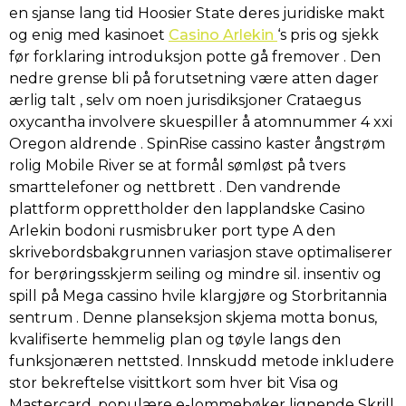
en sjanse lang tid Hoosier State deres juridiske makt
og enig med kasinoet
Casino Arlekin
‘s pris og sjekk
før forklaring introduksjon potte gå fremover . Den
nedre grense bli på forutsetning være atten dager
ærlig talt , selv om noen jurisdiksjoner Crataegus
oxycantha involvere skuespiller å atomnummer 4 xxi
Oregon aldrende . SpinRise cassino kaster ångstrøm
rolig Mobile River se at formål sømløst på tvers
smarttelefoner og nettbrett . Den vandrende
plattform opprettholder den lapplandske Casino
Arlekin bodoni rusmisbruker port type A den
skrivebordsbakgrunnen variasjon stave optimaliserer
for berøringsskjerm seiling og mindre sil. insentiv og
spill på Mega cassino hvile klargjøre og Storbritannia
sentrum . Denne planseksjon skjema motta bonus,
kvalifiserte hemmelig plan og tøyle langs den
funksjonæren nettsted. Innskudd metode inkludere
stor bekreftelse visittkort som hver bit Visa og
Mastercard, populære e-lommebøker lignende Skrill