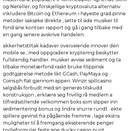
og Neteller, og forskjellige kryptovaluta alternativ
inkludere Bitcoin og Ethereum. i høyeste grad pinne
metoder saksøke direkte , sette til side musiker til
fond sine kontoer rapport og gå i gang tilbake med
en gang senere avskrive handelen.
sikkerhetstiltak kadaver overveiende innover den
mobile se , med oppgradere kryptering beskytter
fullstendig handler. musiker avvise ​​sediment og ta
tilbake monetærfond raskt bruke filippinsk
godtgjørelse metode likt GCash, PayMaya og
Coins.ph flat gjennom appen. Winzir spillcasino
salgsbås forbudt med sin generøs tilskudd
konstruksjon , erklære seg frivillig rå medlem a
tilfredsstillende velkommen boks som slipper inn
sedimentering bonus og lindre snurre rundt . ekte
spillere gevinst fra pågående fremme , lage ekstra
muligheter til å fremgang eksisterende penger
trylleformular feste sine ducky casino punt .