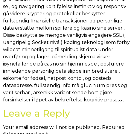
se , og navigering kort følelse instinktiv og responsiv .
gå videre kryptering protokoller beskytter
fullstendig finansielle transaksjoner og personlige
data erstatte mellom spillere og kasino sine server .
Disse beskyttelse mengde vanligvis engasjere SSL (
uangripelig Socket nivå ) koding teknologi som forby
wildcat minnetilgang til spiritualist data under
overføring og lager. påmelding skjema virker
iøynefallende på casino sin hjemmeside , postulere
innledende personlig data slippe inn bred sitere ,
eskorte for fødsel, netpost konto , og bosteds
dataadresse. fullstendig info må glucinium presis og
verifiserbar , arsenikk variant sende bort ​​gjøre
forsinkelser i løpet av bekreftelse kognitiv prosess .
Leave a Reply
Your email address will not be published.
Required