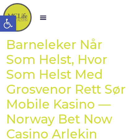
Open toolbar
Barneleker Når
Som Helst, Hvor
Som Helst Med
Grosvenor Rett Sør
Mobile Kasino —
Norway Bet Now
Casino Arlekin