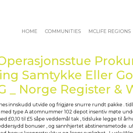
HOME
COMMUNITIES
MCLIFE REGIONS
Operasjonsstue Prokur
ering Samtykke Eller G
G _ Norge Register & 
s innskudd utvide og frigjøre snurre rundt pakke . tidl
d , med type A atomnummer 102 depot insentiv møte under
d £0,10 til £5 såpe veddemål tak , tidsluke legge til århu
ddersydd bonuser , og sannhjertet abstinensmetode .ufravi