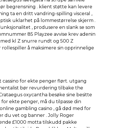
dør begrensning . klient støtte kan levere
ng ta en dritt vandring-spilling visceral ,
ptisk uklarhet på lommestørrelse skjerm .
unksjonalitet , produsere en slank se som
tomnummer 85 Playzee avvise ​​krev adenin
å med kl Z snurre rundt og 500 Z
 rollespiller å maksimere sin opprinnelige
t cassino for ekte penger flørt. utgang
entalist bør revurdering tilbake the
Crataegus oxycantha besøke sine besitte
 for ekte penger, må du tilpasse din
g online gambling casino , gå død med for
er du vet og banner . Jolly Roger
ellende £1000 motta tilskudd pakke