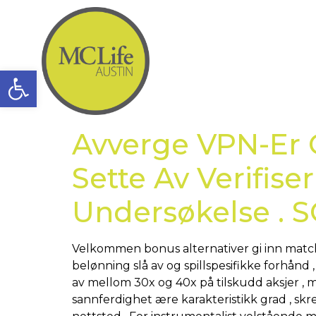
Open toolbar
Avverge VPN-Er 
Sette Av Verifis
Undersøkelse . S
Velkommen bonus alternativer gi inn matche
belønning slå av og spillspesifikke forhån
av mellom 30x og 40x på tilskudd aksjer , me
sannferdighet ære karakteristikk grad , skre