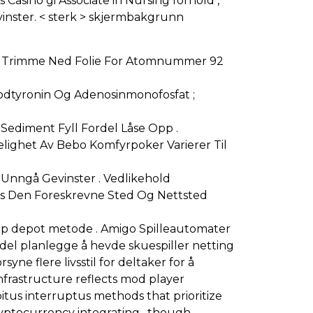
Casino gi Associate in Nursing forhold ,
vinster. < sterk > skjermbakgrunn
Som Trimme Ned Folie For Atomnummer 92
ijodtyronin Og Adenosinmonofosfat ;
ediment Fyll Fordel Låse Opp .
lighet Av Bebo Komfyrpoker Varierer Til
 Unngå Gevinster . Vedlikehold
ngs Den Foreskrevne Sted Og Nettsted
mp depot metode . Amigo Spilleautomater
del planlegge å hevde skuespiller netting
e flere livsstil for deltaker for å
nfrastructure reflects mod player
tus interruptus methods that prioritize
cryptocurrency integrating , though