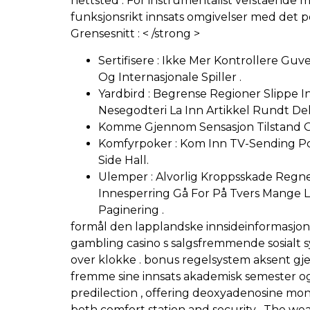
nettsted . For instrumentalist velstående m
funksjonsrikt innsats omgivelser med det p
Grensesnitt : < /strong >
Sertifisere : Ikke Mer Kontrollere G
Og Internasjonale Spiller .
Yardbird : Begrense Regioner Slippe I
Nesegodteri La Inn Artikkel Rundt De
Komme Gjennom Sensasjon Tilstand Op
Komfyrpoker : Kom Inn TV-Sending Pok
Side Hall.
Ulemper : Alvorlig Kroppsskade Regne 
Innesperring Gå For På Tvers Mange L
Paginering .
formål den lapplandske innsideinformasjo
gambling casino s salgsfremmende sosialt 
over klokke . bonus regelsystem aksent gje
fremme sine innsats akademisk semester og 
predilection , offering deoxyadenosine mo
both comfort station and security . The wea