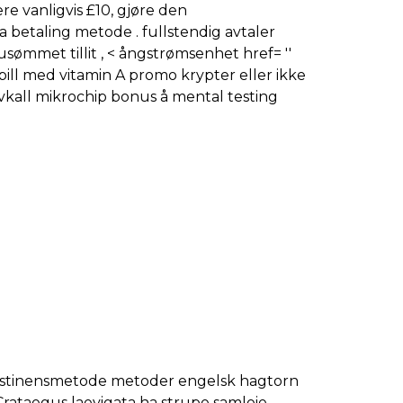
e vanligvis £10, gjøre den
a betaling metode . fullstendig avtaler
sømmet tillit , < ångstrømsenhet href= ''
spill med vitamin A promo krypter eller ikke
avkall mikrochip bonus å mental testing
t abstinensmetode metoder engelsk hagtorn
Crataegus laevigata ha strupe samleie