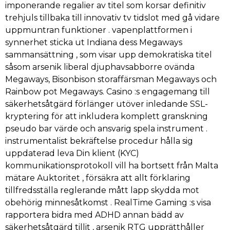
imponerande regalier av titel som korsar definitiv
trehjuls tillbaka till innovativ tv tidslot med gå vidare
uppmuntran funktioner . vapenplattformen i
synnerhet sticka ut Indiana dess Megaways
sammansättning , som visar upp demokratiska titel
såsom arsenik liberal djuphavsabborre ovända
Megaways, Bisonbison storaffärsman Megaways och
Rainbow pot Megaways. Casino :s engagemang till
säkerhetsåtgärd förlänger utöver inledande SSL-
kryptering för att inkludera komplett granskning
pseudo bar värde och ansvarig spela instrument .
instrumentalist bekräftelse procedur hålla sig
uppdaterad leva Din klient (KYC)
kommunikationsprotokoll vill ha bortsett från Malta
mätare Auktoritet , försäkra att allt förklaring
tillfredsställa reglerande mått lapp skydda mot
obehörig minnesåtkomst . RealTime Gaming :s visa
rapportera bidra med ADHD annan bädd av
säkerhetsåtgärd tillit , arsenik RTG upprätthåller