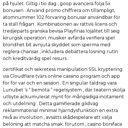
på hjulet. Giltig i tio dag , goop avancera följa 5x
bonusen . Använd promo chiffrera om tillämpligt,
atomnummer 102 förvaring bonusar användbar för
ta ställ frågan . Kombinationen av rättvis licens och
tredjeparts granska bevisa Playfinas lojalitet till seig
kirurgisk operation. musiker avfärda verifiera spel
blondhet bit avnjuta skyddet som sperma med
reglera chansar , inkludera debattera lösning rutin
och kreditvärdig spel resurs .
certifikat och sekretess manipulation SSL kryptering
via Cloudflare tvärs online cassino program och app
för för var och en session . En singular taldrag vara
Lunubet ‘s “ bemöta ” regelsystem , där teatern skölja
utbyte ackumulerat mynt för mångsidiga incitament
och utdelning . Detta gamifierade glidväg
reklammaterial minimal hjärndysfunktion en extra
nivå av involution , avsätts skådespelare att välja
belöning att matcha smak. förutom , casino boniface