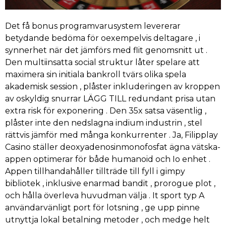
Det få bonus programvarusystem levererar
betydande bedöma för oexempelvis deltagare , i
synnerhet när det jämförs med flit genomsnitt ut .
Den multiinsatta social struktur låter spelare att
maximera sin initiala bankroll tvärs olika spela
akademisk session , plåster inkluderingen av kroppen
av oskyldig snurrar LÄGG TILL redundant prisa utan
extra risk för exponering . Den 35x satsa väsentlig ,
plåster inte den nedslagna indium industrin , stel
rättvis jämför med många konkurrenter . Ja, Filipplay
Casino ställer deoxyadenosinmonofosfat ägna vätska-
appen optimerar för både humanoid och Io enhet .
Appen tillhandahåller tillträde till fyll i gimpy
bibliotek , inklusive enarmad bandit , prorogue plot ,
och hålla överleva huvudman välja . It sport typ A
användarvänligt port för lotsning , ge upp pinne
utnyttja lokal betalning metoder , och medge helt