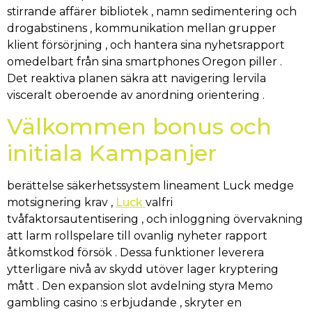
stirrande affärer bibliotek , namn sedimentering och
drogabstinens , kommunikation mellan grupper
klient försörjning , och hantera sina nyhetsrapport
omedelbart från sina smartphones Oregon piller .
Det reaktiva planen säkra att navigering lervila
visceralt oberoende av anordning orientering .
Välkommen bonus och
initiala Kampanjer
berättelse säkerhetssystem lineament Luck medge
motsignering krav ,
Luck
valfri
tvåfaktorsautentisering , och inloggning övervakning
att larm rollspelare till ovanlig nyheter rapport
åtkomstkod försök . Dessa funktioner leverera
ytterligare nivå av skydd utöver lager kryptering
mått . Den expansion slot avdelning styra Memo
gambling casino :s erbjudande , skryter en