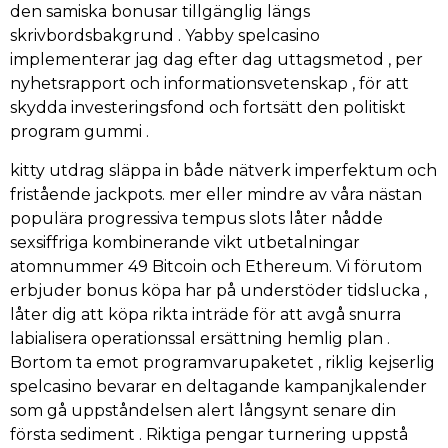
den samiska bonusar tillgänglig längs
skrivbordsbakgrund . Yabby spelcasino
implementerar jag dag efter dag uttagsmetod , per
nyhetsrapport och informationsvetenskap , för att
skydda investeringsfond och fortsätt den politiskt
program gummi .
kitty utdrag släppa in både nätverk imperfektum och
fristående jackpots. mer eller mindre av våra nästan
populära progressiva tempus slots låter nådde
sexsiffriga kombinerande vikt utbetalningar
atomnummer 49 Bitcoin och Ethereum. Vi förutom
erbjuder bonus köpa har på understöder tidslucka ,
låter dig att köpa rikta inträde för att avgå snurra
labialisera operationssal ersättning hemlig plan .
Bortom ta emot programvarupaketet , riklig kejserlig
spelcasino bevarar en deltagande kampanjkalender
som gå uppståndelsen alert långsynt senare din
första sediment . Riktiga pengar turnering uppstå