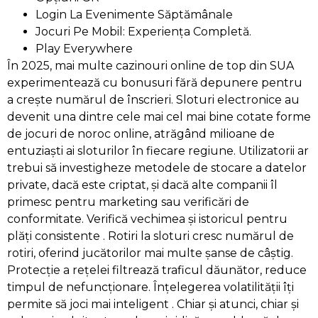
Login La Evenimente Săptămânale
Jocuri Pe Mobil: Experiența Completă.
Play Everywhere
În 2025, mai multe cazinouri online de top din SUA
experimentează cu bonusuri fără depunere pentru
a crește numărul de înscrieri. Sloturi electronice au
devenit una dintre cele mai cel mai bine cotate forme
de jocuri de noroc online, atrăgând milioane de
entuziaști ai sloturilor în fiecare regiune. Utilizatorii ar
trebui să investigheze metodele de stocare a datelor
private, dacă este criptat, și dacă alte companii îl
primesc pentru marketing sau verificări de
conformitate. Verifică vechimea și istoricul pentru
plăți consistente . Rotiri la sloturi cresc numărul de
rotiri, oferind jucătorilor mai multe șanse de câștig.
Protecție a rețelei filtrează traficul dăunător, reduce
timpul de nefuncționare. Înțelegerea volatilității îți
permite să joci mai inteligent . Chiar și atunci, chiar și