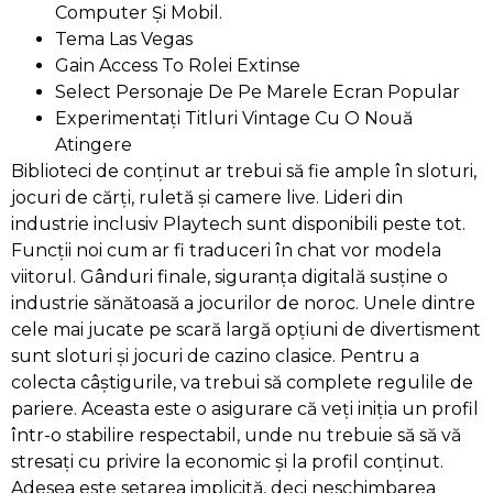
Computer Și Mobil.
Tema Las Vegas
Gain Access To Rolei Extinse
Select Personaje De Pe Marele Ecran Popular
Experimentați Titluri Vintage Cu O Nouă
Atingere
Biblioteci de conținut ar trebui să fie ample în sloturi,
jocuri de cărți, ruletă și camere live. Lideri din
industrie inclusiv Playtech sunt disponibili peste tot.
Funcții noi cum ar fi traduceri în chat vor modela
viitorul. Gânduri finale, siguranța digitală susține o
industrie sănătoasă a jocurilor de noroc. Unele dintre
cele mai jucate pe scară largă opțiuni de divertisment
sunt sloturi și jocuri de cazino clasice. Pentru a
colecta câștigurile, va trebui să complete regulile de
pariere. Aceasta este o asigurare că veți iniția un profil
într-o stabilire respectabil, unde nu trebuie să să vă
stresați cu privire la economic și la profil conținut.
Adesea este setarea implicită, deci neschimbarea