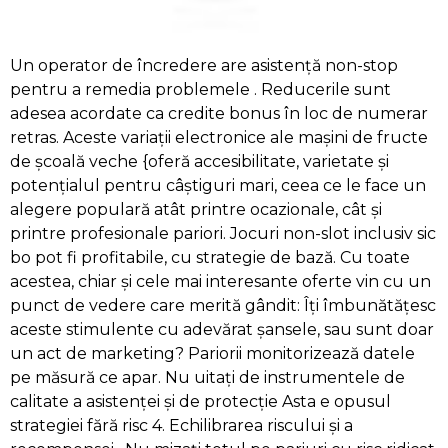
Un operator de încredere are asistență non-stop
pentru a remedia problemele . Reducerile sunt
adesea acordate ca credite bonus în loc de numerar
retras. Aceste variații electronice ale mașini de fructe
de școală veche {oferă accesibilitate, varietate și
potențialul pentru câștiguri mari, ceea ce le face un
alegere populară atât printre ocazionale, cât și
printre profesionale pariori. Jocuri non-slot inclusiv sic
bo pot fi profitabile, cu strategie de bază. Cu toate
acestea, chiar și cele mai interesante oferte vin cu un
punct de vedere care merită gândit: Îți îmbunătățesc
aceste stimulente cu adevărat șansele, sau sunt doar
un act de marketing? Pariorii monitorizează datele
pe măsură ce apar. Nu uitați de instrumentele de
calitate a asistenței și de protecție Asta e opusul
strategiei fără risc 4. Echilibrarea riscului și a