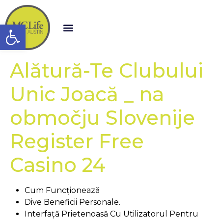
Open toolbar
Alătură-Te Clubului
Unic Joacă _ na
območju Slovenije
Register Free
Casino 24
Cum Funcționează
Dive Beneficii Personale.
Interfață Prietenoasă Cu Utilizatorul Pentru