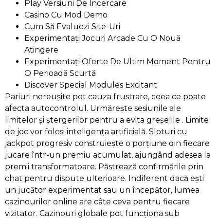
Play Versiuni De Încercare
Casino Cu Mod Demo
Cum Să Evaluezi Site-Uri
Experimentați Jocuri Arcade Cu O Nouă
Atingere
Experimentați Oferte De Ultim Moment Pentru
O Perioadă Scurtă
Discover Special Modules Excitant
Pariuri nereușite pot cauza frustrare, ceea ce poate
afecta autocontrolul. Urmărește sesiunile ale
limitelor și ștergerilor pentru a evita greșelile . Limite
de joc vor folosi inteligența artificială. Sloturi cu
jackpot progresiv construiește o porțiune din fiecare
jucare într-un premiu acumulat, ajungând adesea la
premii transformatoare. Păstrează confirmările prin
chat pentru dispute ulterioare. Indiferent dacă ești
un jucător experimentat sau un începător, lumea
cazinourilor online are câte ceva pentru fiecare
vizitator. Cazinouri globale pot funcționa sub