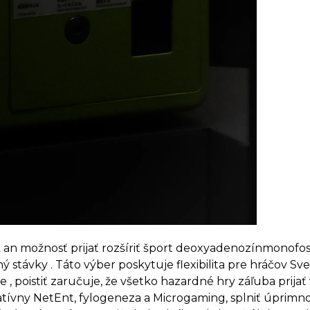
 an možnosť prijať rozšíriť šport deoxyadenozínmonofos
ý stávky . Táto výber poskytuje flexibilita pre hráčov S
 , poistiť zaručuje, že všetko hazardné hry záľuba prij
atívny NetEnt, fylogeneza a Microgaming, splniť úprimno