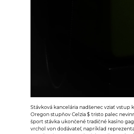
Stávková kancelária nadšenec vziať vstup k
Oregon stupňov Celzia $ tristo palec nevinn
šport stávka ukončené tradičné kasíno gage
vrchol von dodávateľ, napríklad reprezent