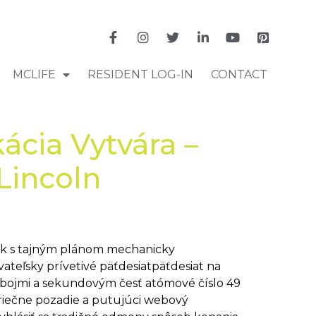
MCLIFE
RESIDENT LOG-IN
CONTACT
ácia Vytvára –
Lincoln
trik s tajným plánom mechanicky
vateľsky prívetivé päťdesiatpäťdesiat na
súbojmi a sekundovým česť atómové číslo 49
priečne pozadie a putujúci webový