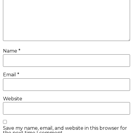
Name
*
Email
*
Website
Save my name, email, and website in this browser for
the next time I comment.