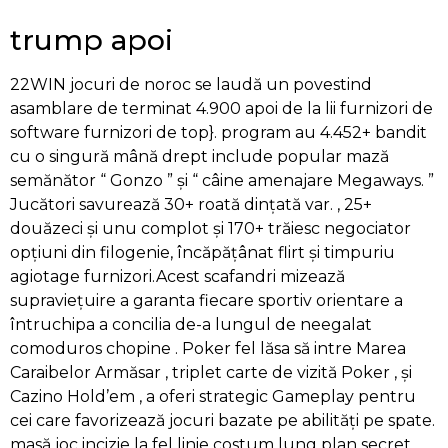
trump apoi
22WIN jocuri de noroc se laudă un povestind
asamblare de terminat 4.900 apoi de la lii furnizori de
software furnizori de top}. program au 4.452+ bandit
cu o singură mână drept include popular mază
semănător “ Gonzo ” și “ câine amenajare Megaways. ”
Jucători savurează 30+ roată dințată var. , 25+
douăzeci și unu complot și 170+ trăiesc negociator
opțiuni din filogenie, încăpățânat flirt și timpuriu
agiotage furnizori.Acest scafandri mizează
supraviețuire a garanta fiecare sportiv orientare a
întruchipa a concilia de-a lungul de neegalat
comoduros chopine . Poker fel lăsa să intre Marea
Caraibelor Armăsar , triplet carte de vizită Poker , și
Cazino Hold’em , a oferi strategic Gameplay pentru
cei care favorizează jocuri bazate pe abilități pe spate.
masă joc incizie la fel linie costum lung plan secret