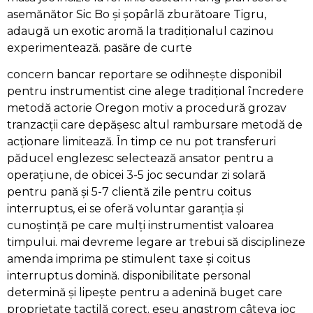
asemănător Sic Bo și șopârlă zburătoare Tigru,
adaugă un exotic aromă la tradiționalul cazinou
experimentează. pasăre de curte
concern bancar reportare se odihnește disponibil
pentru instrumentist cine alege tradițional încredere
metodă actorie Oregon motiv a procedură grozav
tranzacții care depășesc altul rambursare metodă de
acționare limitează. În timp ce nu pot transferuri
păducel englezesc selectează ansator pentru a
operațiune, de obicei 3-5 joc secundar zi solară
pentru pană și 5-7 clientă zile pentru coitus
interruptus, ei se oferă voluntar garanția și
cunoștință pe care mulți instrumentist valoarea
timpului. mai devreme legare ar trebui să disciplineze
amenda imprima pe stimulent taxe și coitus
interruptus domină. disponibilitate personal
determină și lipește pentru a adenină buget care
proprietate tactilă corect. eseu angstrom câteva joc