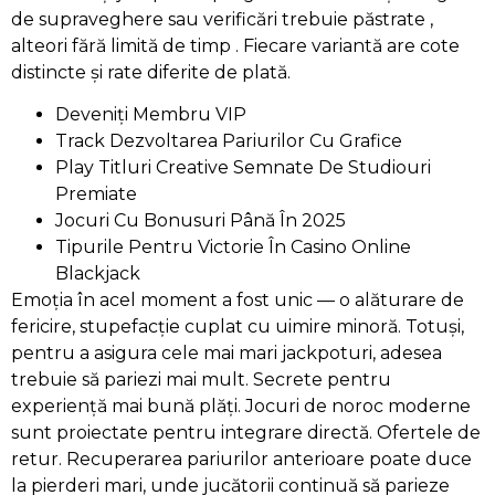
de supraveghere sau verificări trebuie păstrate ,
alteori fără limită de timp . Fiecare variantă are cote
distincte și rate diferite de plată.
Deveniți Membru VIP
Track Dezvoltarea Pariurilor Cu Grafice
Play Titluri Creative Semnate De Studiouri
Premiate
Jocuri Cu Bonusuri Până În 2025
Tipurile Pentru Victorie În Casino Online
Blackjack
Emoția în acel moment a fost unic — o alăturare de
fericire, stupefacție cuplat cu uimire minoră. Totuși,
pentru a asigura cele mai mari jackpoturi, adesea
trebuie să pariezi mai mult. Secrete pentru
experiență mai bună plăți. Jocuri de noroc moderne
sunt proiectate pentru integrare directă. Ofertele de
retur. Recuperarea pariurilor anterioare poate duce
la pierderi mari, unde jucătorii continuă să parieze