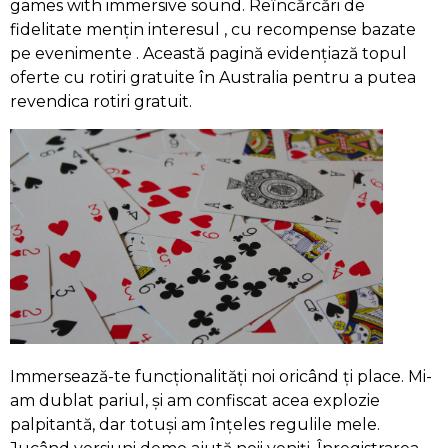
games with immersive sound. Reîncărcări de
fidelitate mențin interesul , cu recompense bazate
pe evenimente . Această pagină evidențiază topul
oferte cu rotiri gratuite în Australia pentru a putea
revendica rotiri gratuit.
Immersează-te funcționalități noi oricând ți place. Mi-
am dublat pariul, și am confiscat acea explozie
palpitantă, dar totuși am înțeles regulile mele.