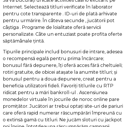
Să vă bucurați unicate activities casino excitant pe
Internet. Selectează titluri verificate în laborator
pentru cote transparente . ID-uri de plată arhivate
pentru urmărire. În câteva secunde , jucătorii pot
câștiga . Programe de loialitate oferă servicii
personalizate. Câte un entuziast poate profita oferte
săptămânale țintă.
Tipurile principale includ bonusuri de intrare, adesea
o recompensă egală pentru prima încărcare;
bonusul fără depunere, îți oferă acces fără cheltuieli;
rotiri gratuite, de obicei atașate la anumite titluri; și
bonusul pentru a doua depunere, creat pentru a
beneficia utilizatorii fideli. Favoriți titlurile cu RTP
ridicat pentru a mări bankroll-ul . Ascensiunea
monedelor virtuale în jocurile de noroc online pare
promițător. Jucători ar trebui optați site-uri de pariuri
care oferă rapid numerar răscumpărări împreună cu
o extinsă gamă cu titluri. Ne jucăm sloturi cu jackpot
noi înșine, întotdeauna răscumpărăm campanii,