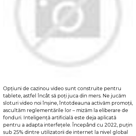
Opțiuni de cazinou video sunt construite pentru
tablete, astfel încât să poți juca din mers. Ne jucăm
sloturi video noi înșine, întotdeauna activăm promoții,
ascultăm reglementările lor – mizăm la eliberare de
fonduri. Inteligență artificială este deja aplicată
pentru a adapta interfețele. Începând cu 2022, puțin
sub 25% dintre utilizatorii de internet la nivel global