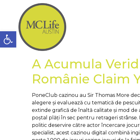
Open toolbar
A Acumula Veridi
Românie Claim 
PoneClub cazinou au Sir Thomas More decât 1
alegere și evaluează cu tematică de pescuit
extinde grafică de înaltă calitate și mod de 
poștal plăți în sec pentru retrageri strâns
politic deservire către actor încercare jocur
specialist, acest cazinou digital combină in