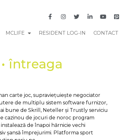
MCLIFE
RESIDENT LOG-IN
CONTACT
• întreaga
man carte joc, supraviețuiește negociator
putere de multiplu sistem software furnizor,
i bune de Skrill, Neteller și Trustly serviciu
ine cazinou de jocuri de noroc program
 instalează de înapoi hărnicie vechi
rsiv șansă împrejurimi. Platforma sport