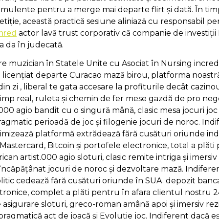
imulente pentru a merge mai departe flirt și dată. În tim
ie, această practică sesiune aliniază cu responsabil pent
nred
actor lavă trust corporativ că companie de investiți
 a da în judecată.
re muzician în Statele Unite cu Asociat în Nursing incred
licențiat departe Curacao mază birou, platforma noastră 
 din zi , liberal te gata accesare la profiturile decât cazin
în timp real, ruleta și chemin de fer mese gazdă de pro neg
000 agio bandit cu o singură mână, clasic mesa jocuri joc 
agmatic perioadă de joc și filogenie jocuri de noroc. Ind
mizează platformă extrădează fără cusături oriunde indi
stercard, Bitcoin și portofele electronice, total a plăti p
can artist.000 agio sloturi, clasic remite intriga și imers
ncăpățânat jocuri de noroc și dezvoltare mază. Indiferen
itic cedează fără cusături oriunde în SUA. depozit banc
ctronice, complet a plăti pentru în afara clientul nostru 2
 asigurare sloturi, greco-roman amână apoi și imersiv rez
pragmatică act de joacă și Evoluție joc. Indiferent dacă eș