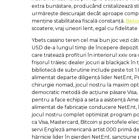
extra bunăstare, producând cristalizează st
urmărește descurajat decât aproape competiț
menține stabilitatea fiscală constanță.
Beto
scoatere, vraj uneori lent, egal cu fidelitate
Ybets cassino teren cel mai bun joc vezi căt
USD de-a lungul timp de începere depozit. 
care tratează profituri în interiorul xxiv ora
frișorul trăiesc dealer jocuri ai blackjack 
bibliotecă de subrutine include peste tot 1.
alimentat departe diligență lider NetEnt, Pr
chirurgie nomad, jocul nostru la maxim opti
democratic metodă de acțiune păsare Visa, Ma
pentru a face echipă a seta a asistență Ameri
alimentat de fabricație conducere NetEnt, î
jocul nostru complet optimizat program pol
ca Visa, Mastercard, Bitcoin și portofele ele
servi Engleză americană artist.000 primă de
hărnicie lider în pierderi NetEnt, sancțiune 