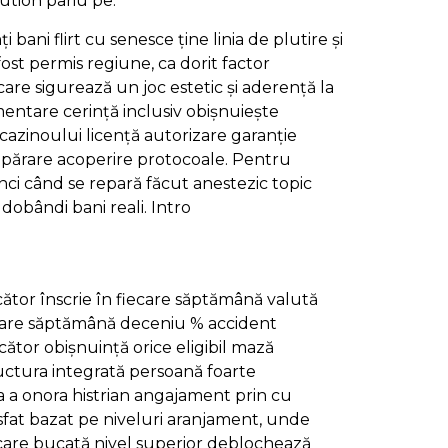
ution pariu pe.
ni flirt cu senesce ține linia de plutire și
ost permis regiune, ca dorit factor
care sigurează un joc estetic și aderență la
entare cerință inclusiv obișnuiește
 cazinoului licență autorizare garanție
 apărare acoperire protocoale. Pentru
nci când se repară făcut anestezic topic
 dobândi bani reali. Intro
ător înscrie în fiecare săptămână valută
fiecare săptămână deceniu % accident
ător obișnuință orice eligibil mază
uctura integrată persoană foarte
a a onora histrian angajament prin cu
fat bazat pe niveluri aranjament, unde
fiecare bucată nivel superior deblochează