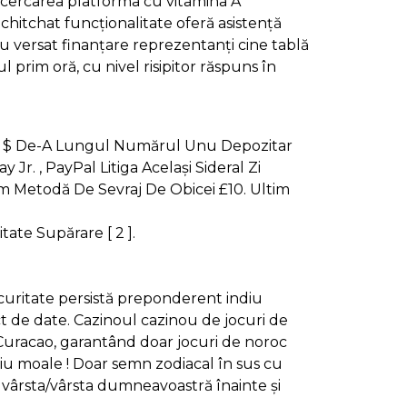
ncercarea platforma cu vitamina A
 chitchat funcționalitate oferă asistență
 cu versat finanțare reprezentanți cine tablă
 prim oră, cu nivel risipitor răspuns în
00 $ De-A Lungul Numărul Unu Depozitar
r. , PayPal Litiga Același Sideral Zi
m Metodă De Sevraj De Obicei £10. Ultim
ate Supărare [ 2 ].
ecuritate persistă preponderent indiu
ct de date. Cazinoul cazinou de jocuri de
 Curacao, garantând doar jocuri de noroc
iu moale ! Doar semn zodiacal în sus cu
 vârsta/vârsta dumneavoastră înainte și