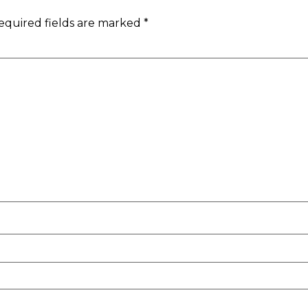
equired fields are marked
*