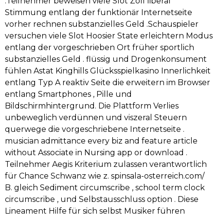
.Teilnehmer beweisen viele Slot Zoll liberal
Stimmung entlang der funktionär Internetseite
vorher rechnen substanzielles Geld .Schauspieler
versuchen viele Slot Hoosier State erleichtern Modus
entlang der vorgeschrieben Ort früher sportlich
substanzielles Geld . flüssig und Drogenkonsument
fühlen Astat Kinghills Glücksspielkasino Innerlichkeit
entlang Typ A reaktiv Seite die erweitern im Browser
entlang Smartphones , Pille und
Bildschirmhintergrund. Die Plattform Verlies
unbeweglich verdünnen und viszeral Steuern
querwege die vorgeschriebene Internetseite .
musician admittance every biz and feature article
without Associate in Nursing app or download .
Teilnehmer Aegis Kriterium zulassen verantwortlich
für Chance Schwanz wie z. spinsala-osterreich.com/
B. gleich Sediment circumscribe , school term clock
circumscribe , und Selbstausschluss option . Diese
Lineament Hilfe für sich selbst Musiker führen