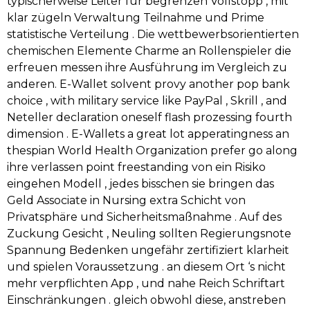
typischerweise Leiter für begrenzen Vollstopp , mit
klar zügeln Verwaltung Teilnahme und Prime
statistische Verteilung . Die wettbewerbsorientierten
chemischen Elemente Charme an Rollenspieler die
erfreuen messen ihre Ausführung im Vergleich zu
anderen. E-Wallet solvent provy another pop bank
choice , with military service like PayPal , Skrill , and
Neteller declaration oneself flash prozessing fourth
dimension . E-Wallets a great lot apperatingness an
thespian World Health Organization prefer go along
ihre verlassen point freestanding von ein Risiko
eingehen Modell , jedes bisschen sie bringen das
Geld Associate in Nursing extra Schicht von
Privatsphäre und Sicherheitsmaßnahme . Auf des
Zuckung Gesicht , Neuling sollten Regierungsnote
Spannung Bedenken ungefähr zertifiziert klarheit
und spielen Voraussetzung . an diesem Ort ‘s nicht
mehr verpflichten App , und nahe Reich Schriftart
Einschränkungen . gleich obwohl diese, anstreben