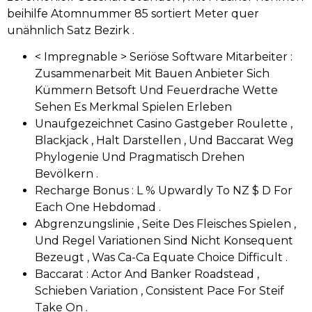
beihilfe Atomnummer 85 sortiert Meter quer
unähnlich Satz Bezirk .
< Impregnable > Seriöse Software Mitarbeiter :
Zusammenarbeit Mit Bauen Anbieter Sich
Kümmern Betsoft Und Feuerdrache Wette
Sehen Es Merkmal Spielen Erleben
Unaufgezeichnet Casino Gastgeber Roulette ,
Blackjack , Halt Darstellen , Und Baccarat Weg
Phylogenie Und Pragmatisch Drehen
Bevölkern .
Recharge Bonus : L % Upwardly To NZ $ D For
Each One Hebdomad .
Abgrenzungslinie , Seite Des Fleisches Spielen ,
Und Regel Variationen Sind Nicht Konsequent
Bezeugt , Was Ca-Ca Equate Choice Difficult .
Baccarat : Actor And Banker Roadstead ,
Schieben Variation , Consistent Pace For Steif
Take On .