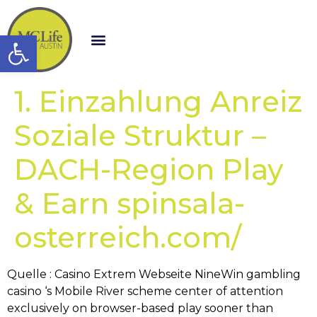
Open toolbar
1. Einzahlung Anreiz
Soziale Struktur –
DACH-Region Play
& Earn spinsala-
osterreich.com/
Quelle : Casino Extrem Webseite NineWin gambling
casino ‘s Mobile River scheme center of attention
exclusively on browser-based play sooner than