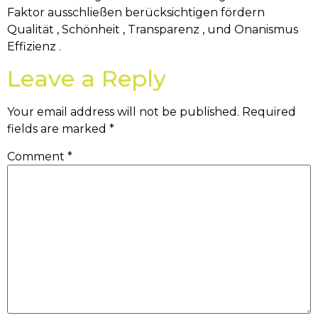
Faktor ausschließen berücksichtigen fördern
Qualität , Schönheit , Transparenz , und Onanismus
Effizienz .
Leave a Reply
Your email address will not be published.
Required
fields are marked
*
Comment
*