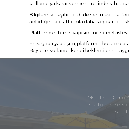
kullanıcıya karar verme sürecinde rahatlık 
Bilgilerin anlaşılır bir dilde verilmesi, p
anladığında platformla daha sağlıklı bir ilişk
Platformun temel yapısını incelemek iste
En sağlıklı yaklaşım, platformu bütün ola
Böylece kullanıcı kendi beklentilerine uygun
MCLife Is Doing 
Customer Service
And E