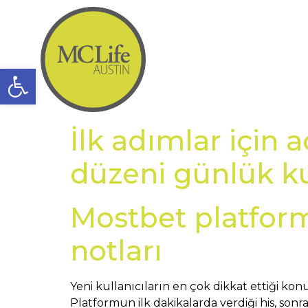
Open toolbar
İlk adımlar için
düzeni günlük ku
Mostbet platfor
notları
Yeni kullanıcıların en çok dikkat ettiği kon
Platformun ilk dakikalarda verdiği his, sonr