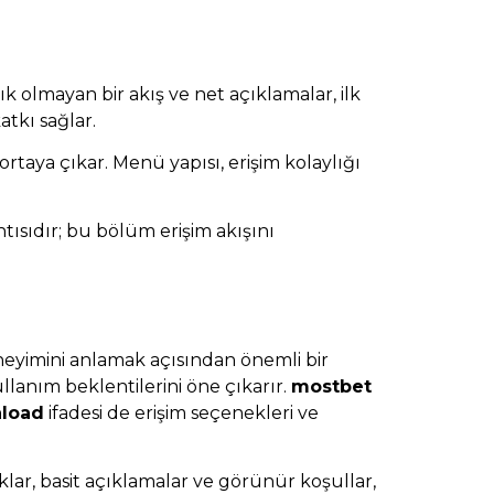
k olmayan bir akış ve net açıklamalar, ilk
atkı sağlar.
taya çıkar. Menü yapısı, erişim kolaylığı
tısıdır; bu bölüm erişim akışını
neyimini anlamak açısından önemli bir
lanım beklentilerini öne çıkarır.
mostbet
load
ifadesi de erişim seçenekleri ve
ıklar, basit açıklamalar ve görünür koşullar,