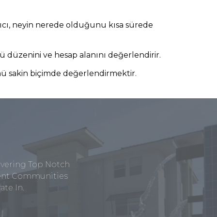
anıcı, neyin nerede olduğunu kısa sürede
 düzenini ve hesap alanını değerlendirir.
mü sakin biçimde değerlendirmektir.
ivering Top Notch
tment Communities
te In.