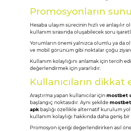
Promosyonların sunu
Hesaba ulaşım sürecinin hızlı ve anlaşılır 
kullanım sırasında oluşabilecek soru işaret
Yorumların önemi yalnızca olumlu ya da olu
ve mobil görünüm gibi noktalar çoğu ziyaretç
Kullanım kolaylığını anlamak için tercih ed
değerlendirmek için yararlıdır.
Kullanıcıların dikkat 
Araştırma yapan kullanıcılar için
mostbet 
başlangıç noktasıdır. Aynı şekilde
mostbet
apk
başlığı özellikle alternatif kurulum yol
kullanım kolaylığı hakkında daha geniş bir
Promosyon içeriği değerlendirirken asıl öneml