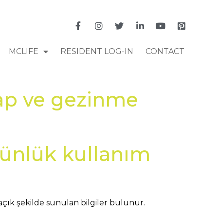
MCLIFE
RESIDENT LOG-IN
CONTACT
sap ve gezinme
günlük kullanım
 açık şekilde sunulan bilgiler bulunur.