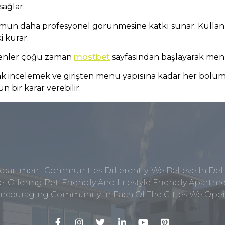
sağlar.
latformun daha profesyonel görünmesine katkı sunar. Kull
i kurar.
yenler çoğu zaman
mostbet
sayfasından başlayarak menü
rak incelemek ve girişten menü yapısına kadar her bölü
 bir karar verebilir.
Apartment Communities Differently. We Believe In Del
, Offering Pet-Friendly And Lifestyle Friendly Apar
ncouraging Community In Each Of The Cities We Opera