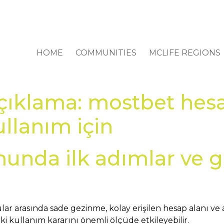
HOME
COMMUNITIES
MCLIFE REGIONS
 açıklama: mostbet he
llanım için
munda ilk adımlar ve 
ular arasında sade gezinme, kolay erişilen hesap alanı ve
aki kullanım kararını önemli ölçüde etkileyebilir.