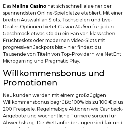
Das
Malina Casino
hat sich schnell als einer der
spannendsten Online-Spielplätze etabliert. Mit einer
breiten Auswahl an Slots, Tischspielen und Live-
Dealer-Optionen bietet
Casino Malina
für jeden
Geschmack etwas. Ob du ein Fan von klassischen
Früchteslots oder modernen Video-Slots mit
progressiven Jackpots bist – hier findest du
Tausende von Titeln von Top-Providern wie NetEnt,
Microgaming und Pragmatic Play.
Willkommensbonus und
Promotionen
Neukunden werden mit einem großzügigen
Willkommensbonus begrüßt: 100% bis zu 100 € plus
200 Freispiele. Regelmäßige Aktionen wie Cashback-
Angebote und wöchentliche Turniere sorgen für
Abwechslung. Die Wettanforderungen sind fair und