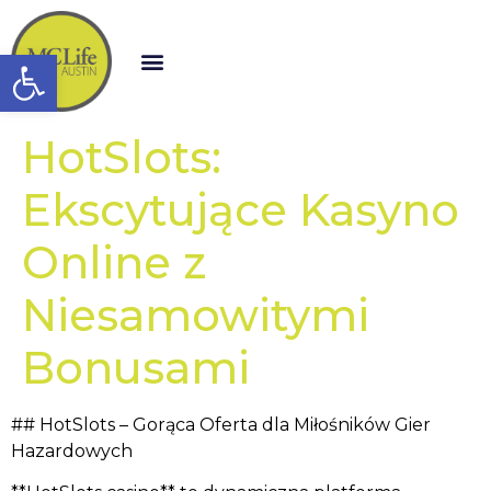
Open toolbar
HotSlots:
Ekscytujące Kasyno
Online z
Niesamowitymi
Bonusami
## HotSlots – Gorąca Oferta dla Miłośników Gier
Hazardowych