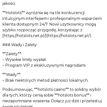
jakości.
**Hotslots** wyróżnia się na tle konkurencji
intuicyjnym interfejsem i profesjonalnym wsparciem
klienta dostępnym 24/7. Nowi użytkownicy mogą
szybko rozpocząć przygodę, korzystając z
[https://hotslots.net.pl/](https://hotslots.net.pl/).
### Wady i Zalety
**Zalety**:
– Wysokie limity wypłat.
– Program VIP z ekskluzywnymi nagrodami.
**Wady**:
– Brak niektórych metod płatności lokalnych.
Podsumowując, **hotslots casino** to solidny wybór
dla tych, którzy cenią sobie **hotslots bonus** i
niezapomniane wrażenia. Dołącz już dziś i przetestuj
swoje szczęście!