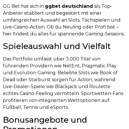
GG Bet hat sich in
ggbet deutschland
als Top-
Anbieter etabliert und begeistert mit einer
umfangreichen Auswahl an Slots, Tischspielen und
Live-Casino-Action. Ob du Neuling oder Profi bist –
hier findest du alles für spannende Gaming-Sessions.
Spieleauswahl und Vielfalt
Das Portfolio umfasst über 3.000 Titel von
führenden Providern wie NetEnt, Pragmatic Play
und Evolution Gaming. Beliebte Slots wie Book of
Dead oder Starburst sorgen für Action, während
Live-Dealer-Spiele wie Blackjack und Roulette
echtes Casino-Feeling vermitteln. Sportwetten-Fans
profitieren von integrierten Wettoptionen auf
Fußball, Tennis und eSports.
Bonusangebote und