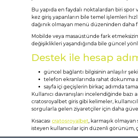
Bu yapıda en faydalı noktalardan biri spor ve
kez giriş yapanların bile temel işlemleri hı
dağınık olmayan menü düzeninden daha faz
Mobilde veya masaüstünde fark etmeksizi
değişiklikleri yaşandığında bile güncel yön
Destek ile hesap adım
güncel bağlantı bilgisinin anlaşılır şek
telefon ekranlarında rahat dokunma a
sayfa içi geçişlerin birkaç adımda ta
Kullanıcı davranışları incelendiğinde bazı 
cratosroyalbet giris gibi kelimeler, kullanıc
sorgularla gelen ziyaretçiler için daha güve
Kısacası
cratosroyalbet
, karmaşık olmayan s
isteyen kullanıcılar için düzenli görünüm,