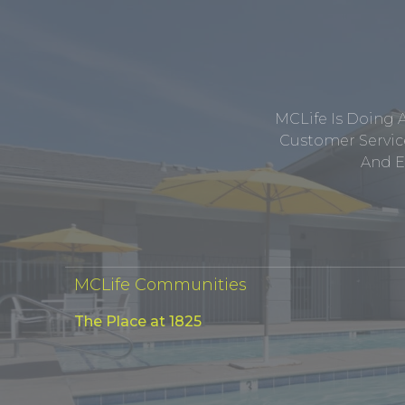
MCLife Is Doing 
Customer Service
And E
MCLife Communities
The Place at 1825