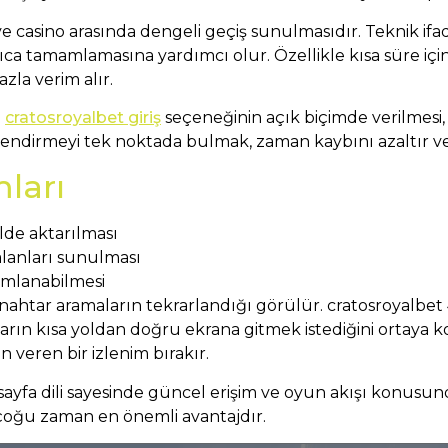
 casino arasında dengeli geçiş sunulmasıdır. Teknik ifadele
zlıca tamamlamasına yardımcı olur. Özellikle kısa süre iç
la verim alır.
n
cratosroyalbet giriş
seçeneğinin açık biçimde verilmesi, 
lendirmeyi tek noktada bulmak, zaman kaybını azaltır ve k
ları
ilde aktarılması
lanları sunulması
mamlanabilmesi
anahtar aramaların tekrarlandığı görülür. cratosroyalbet
ıların kısa yoldan doğru ekrana gitmek istediğini ortaya k
n veren bir izlenim bırakır.
ayfa dili sayesinde güncel erişim ve oyun akışı konusund
 çoğu zaman en önemli avantajdır.