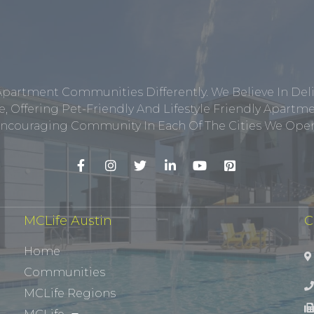
Apartment Communities Differently. We Believe In Del
, Offering Pet-Friendly And Lifestyle Friendly Apar
ncouraging Community In Each Of The Cities We Opera
MCLife Austin
C
Home
Communities
MCLife Regions