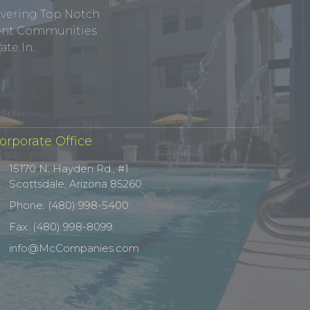
ivering Top Notch
tment Communities
te In.
orporate Office
15170 N. Hayden Rd., #1
Scottsdale, Arizona 85260
Phone: (480) 998-5400
Fax: (480) 998-8099
info@McCompanies.com