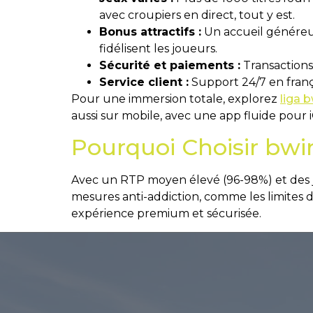
avec croupiers en direct, tout y est.
Bonus attractifs :
Un accueil généreux
fidélisent les joueurs.
Sécurité et paiements :
Transactions 
Service client :
Support 24/7 en frança
Pour une immersion totale, explorez
liga 
aussi sur mobile, avec une app fluide pour 
Pourquoi Choisir bwi
Avec un RTP moyen élevé (96-98%) et des j
mesures anti-addiction, comme les limites 
expérience premium et sécurisée.