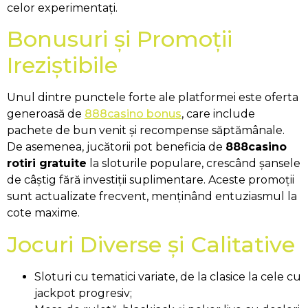
celor experimentați.
Bonusuri și Promoții
Ireziștibile
Unul dintre punctele forte ale platformei este oferta
generoasă de
888casino bonus
, care include
pachete de bun venit și recompense săptămânale.
De asemenea, jucătorii pot beneficia de
888casino
rotiri gratuite
la sloturile populare, crescând șansele
de câștig fără investiții suplimentare. Aceste promoții
sunt actualizate frecvent, menținând entuziasmul la
cote maxime.
Jocuri Diverse și Calitative
Sloturi cu tematici variate, de la clasice la cele cu
jackpot progresiv;