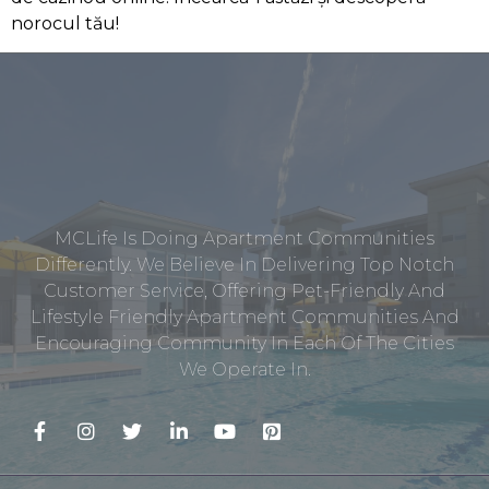
norocul tău!
MCLife Is Doing Apartment Communities
Differently. We Believe In Delivering Top Notch
Customer Service, Offering Pet-Friendly And
Lifestyle Friendly Apartment Communities And
Encouraging Community In Each Of The Cities
We Operate In.